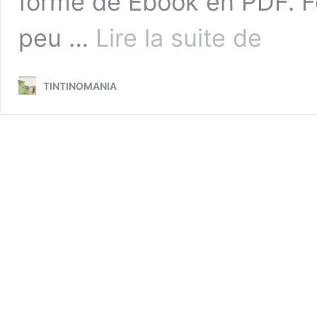
forme de Ebook en PDF. F
HERGÉ
peu …
Lire la suite de
:
SON
OEUVRE
TINTINOMANIA
A
TRAVERS
LA
LOUPE
DES
EDITIONS
SEPIA