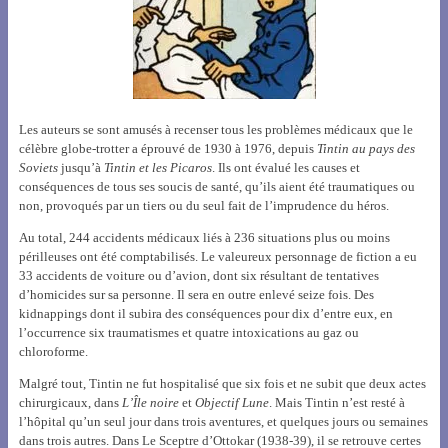
Les auteurs se sont amusés à recenser tous les problèmes médicaux que le
célèbre globe-trotter a éprouvé de 1930 à 1976, depuis
Tintin au pays des
Soviets
jusqu’à
Tintin et les Picaros
. Ils ont évalué les causes et
conséquences de tous ses soucis de santé, qu’ils aient été traumatiques ou
non, provoqués par un tiers ou du seul fait de l’imprudence du héros.
Au total, 244 accidents médicaux liés à 236 situations plus ou moins
périlleuses ont été comptabilisés. Le valeureux personnage de fiction a eu
33 accidents de voiture ou d’avion, dont six résultant de tentatives
d’homicides sur sa personne. Il sera en outre enlevé seize fois. Des
kidnappings dont il subira des conséquences pour dix d’entre eux, en
l’occurrence six traumatismes et quatre intoxications au gaz ou
chloroforme.
Malgré tout, Tintin ne fut hospitalisé que six fois et ne subit que deux actes
chirurgicaux, dans
L’Île noire
et
Objectif Lune
. Mais Tintin n’est resté à
l’hôpital qu’un seul jour dans trois aventures, et quelques jours ou semaines
dans trois autres. Dans Le Sceptre d’Ottokar (1938-39), il se retrouve certes