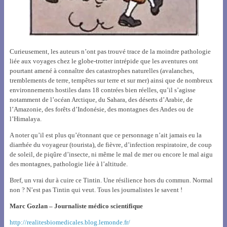
Curieusement, les auteurs n’ont pas trouvé trace de la moindre pathologie
liée aux voyages chez le globe-trotter intrépide que les aventures ont
pourtant amené à connaître des catastrophes naturelles (avalanches,
tremblements de terre, tempêtes sur terre et sur mer) ainsi que de nombreux
environnements hostiles dans 18 contrées bien réelles, qu’il s’agisse
notamment de l’océan Arctique, du Sahara, des déserts d’Arabie, de
l’Amazonie, des forêts d’Indonésie, des montagnes des Andes ou de
l’Himalaya.
A noter qu’il est plus qu’étonnant que ce personnage n’ait jamais eu la
diarrhée du voyageur (tourista), de fièvre, d’infection respiratoire, de coup
de soleil, de piqûre d’insecte, ni même le mal de mer ou encore le mal aigu
des montagnes, pathologie liée à l’altitude.
Bref, un vrai dur à cuire ce Tintin. Une résilience hors du commun. Normal
non ? N’est pas Tintin qui veut. Tous les journalistes le savent !
Marc Gozlan –
Journaliste médico scientifique
http://realitesbiomedicales.blog.lemonde.fr/