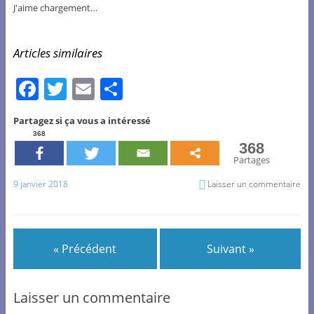
J'aime
chargement…
Articles similaires
F
T
E
P
a
w
m
ar
Partagez si ça vous a intéressé
c
itt
ai
ta
368
368
e
er
l
g
Partages
b
er
9 janvier 2018
Laisser un commentaire
o
o
k
« Précédent
Suivant »
Laisser un commentaire