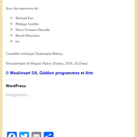
Avec des interviews de :
Michaël Farr
Philippe Goddin
Pierre Fresnaut-Deruelle
Benoît Mouchart
etc
Conseiller technique Dominique Maricq
Documentaire de Hugues Nancy (France, 2016, 1h21mn)
© Moulinsart SA, Gédéon programmes et Arte
WordPress:
chargement…
F
T
E
P