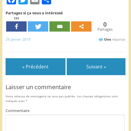
a
w
m
ar
Partagez si ça vous a intéressé
c
itt
ai
ta
153
0
e
er
l
g
Partages
b
er
29 janvier 2019
Une
réponse
o
o
k
« Précédent
Suivant »
Laisser un commentaire
Votre adresse de messagerie ne sera pas publiée.
Les champs obligatoires sont
indiqués avec
*
Commentaire