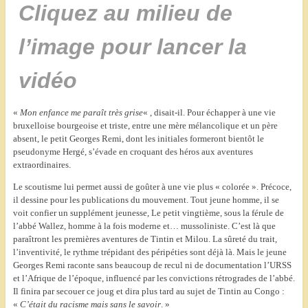
Cliquez au milieu de
l’image pour lancer la
vidéo
«
Mon enfance me paraît très grise
« , disait-il. Pour échapper à une vie
bruxelloise bourgeoise et triste, entre une mère mélancolique et un père
absent, le petit Georges Remi, dont les initiales formeront bientôt le
pseudonyme Hergé, s’évade en croquant des héros aux aventures
extraordinaires.
Le scoutisme lui permet aussi de goûter à une vie plus « colorée ». Précoce,
il dessine pour les publications du mouvement. Tout jeune homme, il se
voit confier un supplément jeunesse, Le petit vingtième, sous la férule de
l’abbé Wallez, homme à la fois moderne et… mussoliniste. C’est là que
paraîtront les premières aventures de Tintin et Milou. La sûreté du trait,
l’inventivité, le rythme trépidant des péripéties sont déjà là. Mais le jeune
Georges Remi raconte sans beaucoup de recul ni de documentation l’URSS
et l’Afrique de l’époque, influencé par les convictions rétrogrades de l’abbé.
Il finira par secouer ce joug et dira plus tard au sujet de Tintin au Congo :
«
C’était du racisme mais sans le savoir
. »