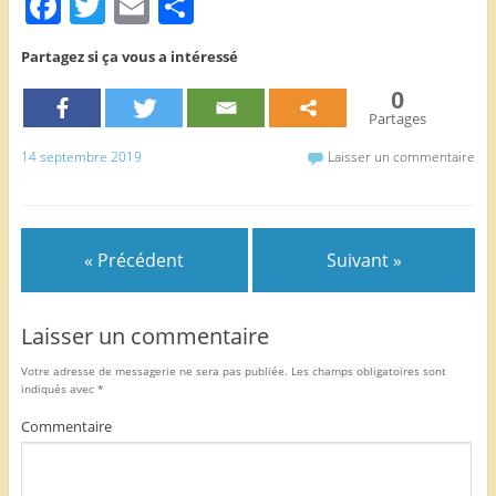
F
T
E
P
a
w
m
ar
Partagez si ça vous a intéressé
c
itt
ai
ta
0
e
er
l
g
Partages
b
er
14 septembre 2019
Laisser un commentaire
o
o
k
« Précédent
Suivant »
Laisser un commentaire
Votre adresse de messagerie ne sera pas publiée.
Les champs obligatoires sont
indiqués avec
*
Commentaire