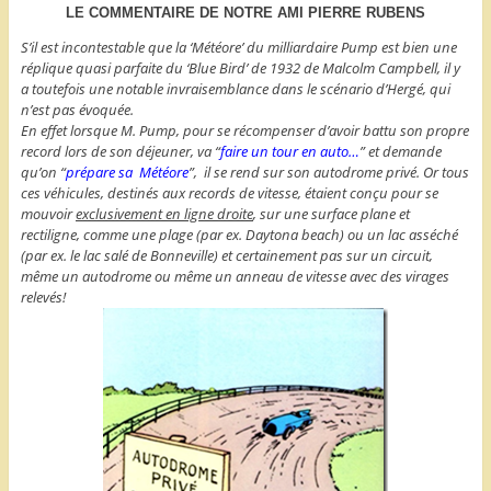
LE COMMENTAIRE DE NOTRE AMI PIERRE RUBENS
S’il est incontestable que la ‘Météore’ du milliardaire Pump est bien une
réplique quasi parfaite du ‘Blue Bird’ de 1932 de Malcolm Campbell, il y
a toutefois une notable invraisemblance dans le scénario d’Hergé, qui
n’est pas évoquée.
En effet lorsque M. Pump, pour se récompenser d’avoir battu son propre
record lors de son déjeuner, va “
faire un tour en auto…
” et demande
qu’on “
prépare sa Météore
”, il se rend sur son autodrome privé. Or tous
ces véhicules, destinés aux records de vitesse, étaient conçu pour se
mouvoir
exclusivement en ligne droite
, sur une surface plane et
rectiligne, comme une plage (par ex. Daytona beach) ou un lac asséché
(par ex. le lac salé de Bonneville) et certainement pas sur un circuit,
même un autodrome ou même un anneau de vitesse avec des virages
relevés!