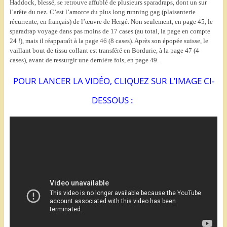
Haddock, blessé, se retrouve affublé de plusieurs sparadraps, dont un sur
l’arête du nez. C’est l’amorce du plus long running gag (plaisanterie
récurrente, en français) de l’œuvre de Hergé. Non seulement, en page 45, le
sparadrap voyage dans pas moins de 17 cases (au total, la page en compte
24 !), mais il réapparaît à la page 46 (8 cases). Après son épopée suisse, le
vaillant bout de tissu collant est transféré en Bordurie, à la page 47 (4
cases), avant de ressurgir une dernière fois, en page 49.
POUR LANCER LA VIDÉO, CLIQUEZ SUR L’IMAGE CI-
DESSOUS :