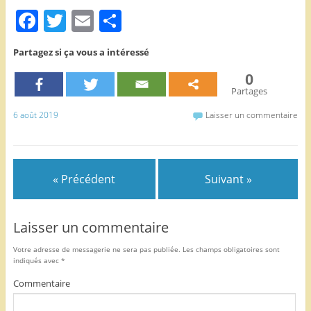
F
T
E
P
a
w
m
ar
Partagez si ça vous a intéressé
c
itt
ai
ta
0
e
er
l
g
Partages
b
er
6 août 2019
Laisser un commentaire
o
o
k
« Précédent
Suivant »
Laisser un commentaire
Votre adresse de messagerie ne sera pas publiée.
Les champs obligatoires sont
indiqués avec
*
Commentaire