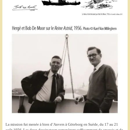
La mission fut menée à bien d’Anvers à Göteborg en Suède, du 17 au 21
août 1956. Les deux dessinateurs ramenèrent suffisamment de croquis et de