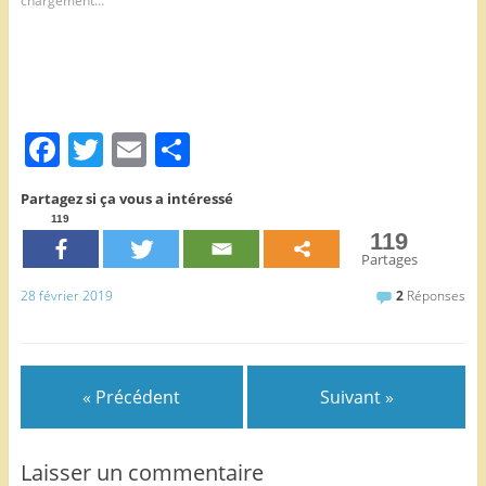
chargement…
F
T
E
P
a
w
m
ar
Partagez si ça vous a intéressé
c
itt
ai
ta
119
119
e
er
l
g
Partages
b
er
28 février 2019
2
Réponses
o
o
k
« Précédent
Suivant »
Laisser un commentaire