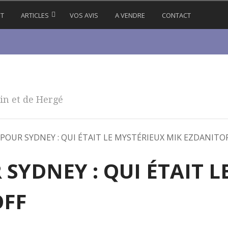
IT
ARTICLES
VOS AVIS
A VENDRE
CONTACT
in et de Hergé
 POUR SYDNEY : QUI ÉTAIT LE MYSTÉRIEUX MIK EZDANITO
 SYDNEY : QUI ÉTAIT 
OFF