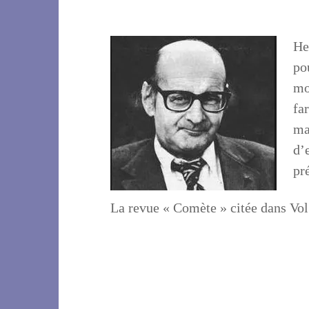
He
po
mo
fa
ma
d’
pr
La revue « Comète » citée dans Vol 