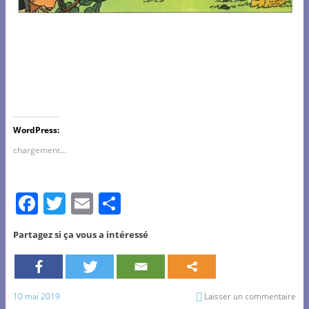
WordPress:
chargement…
F
T
E
P
a
w
m
ar
Partagez si ça vous a intéressé
c
itt
ai
ta
e
er
l
g
b
er
10 mai 2019
Laisser un commentaire