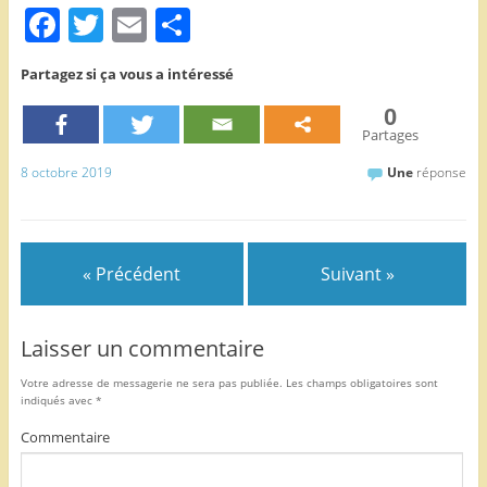
F
T
E
P
a
w
m
ar
Partagez si ça vous a intéressé
c
itt
ai
ta
0
e
er
l
g
Partages
b
er
8 octobre 2019
Une
réponse
o
o
k
« Précédent
Suivant »
Laisser un commentaire
Votre adresse de messagerie ne sera pas publiée.
Les champs obligatoires sont
indiqués avec
*
Commentaire