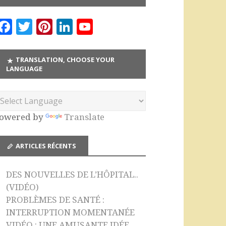
F
T
Pi
Li
Y
a
w
n
n
o
c
it
te
k
u
TRANSLATION, CHOOSE YOUR
LANGUAGE
e
te
r
e
T
b
r
es
dI
u
o
t
n
b
owered by
Translate
o
e
k
C
ARTICLES RÉCENTS
h
a
DES NOUVELLES DE L’HÔPITAL..
n
(VIDÉO)
n
PROBLÈMES DE SANTÉ :
INTERRUPTION MOMENTANÉE
el
VIDÉO : UNE AMUSANTE IDÉE