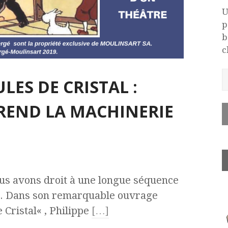
U
p
b
c
ULES DE CRISTAL :
REND LA MACHINERIE
ous avons droit à une longue séquence
re. Dans son remarquable ouvrage
 Cristal« , Philippe
[…]