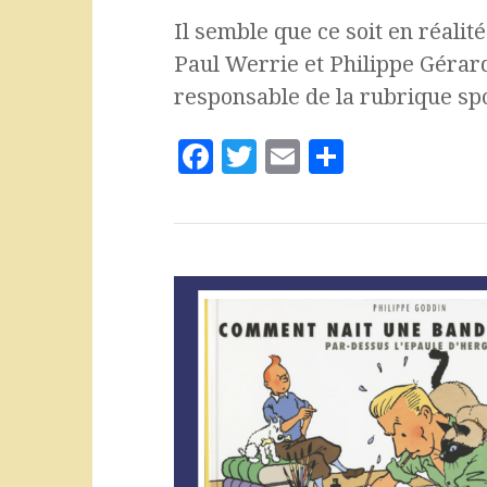
Il semble que ce soit en réali
Paul Werrie et Philippe Gérard
responsable de la rubrique sp
F
T
E
P
a
w
m
a
c
it
ai
rt
e
te
l
a
b
r
g
o
e
o
r
k