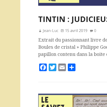
TINTIN : JUDICIE
Jean-Luc
15 avril 2019
0
Extrait du passionnant livre d
Boules de cristal » Philippe Go
papillon contenu dans la boit
F
T
E
P
a
w
m
a
c
it
ai
rt
e
te
l
a
b
r
g
o
e