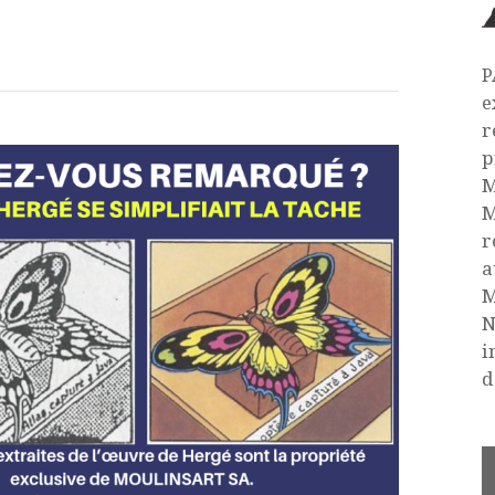
P
e
r
p
M
M
r
a
M
N
i
d