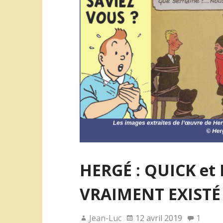
o
r
k
HERGÉ : QUICK et
VRAIMENT EXISTÉ 
Jean-Luc
12 avril 2019
1