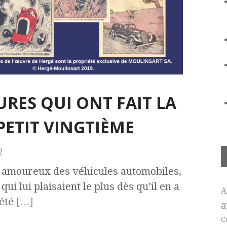
TURES QUI ONT FAIT LA
ETIT VINGTIÈME
2
 amoureux des véhicules automobiles,
ui lui plaisaient le plus dès qu’il en a
A
 été
[…]
a
C