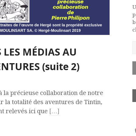
U
p
b
c
S LES MÉDIAS AU
NTURES (suite 2)
à la précieuse collaboration de notre
r la totalité des aventures de Tintin,
nt relevés ici que
[…]