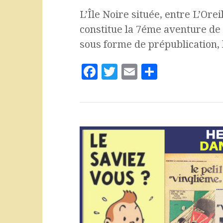
L’Île Noire située, entre L’Ore
constitue la 7éme aventure de 
sous forme de prépublication, 
F
T
E
P
a
w
m
a
c
it
ai
rt
e
te
l
a
b
r
g
o
e
o
r
k