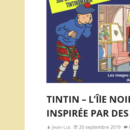
o
r
k
TINTIN – L’ÎlE NO
INSPIRÉE PAR DES 
Jean-Luc
20 septembre 2019