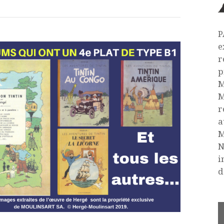
P
e
r
p
M
M
r
a
M
N
i
d