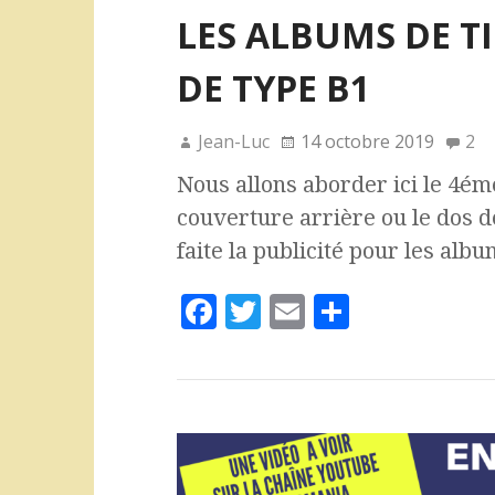
LES ALBUMS DE T
DE TYPE B1
Jean-Luc
14 octobre 2019
2
Nous allons aborder ici le 4éme
couverture arrière ou le dos de
faite la publicité pour les alb
F
T
E
P
a
w
m
a
c
it
ai
rt
e
te
l
a
b
r
g
o
e