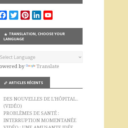
F
T
Pi
Li
Y
a
w
n
n
o
c
it
te
k
u
TRANSLATION, CHOOSE YOUR
LANGUAGE
e
te
r
e
T
b
r
es
dI
u
o
t
n
b
owered by
Translate
o
e
k
C
ARTICLES RÉCENTS
h
a
DES NOUVELLES DE L’HÔPITAL..
n
(VIDÉO)
n
PROBLÈMES DE SANTÉ :
INTERRUPTION MOMENTANÉE
el
VIDÉO : UNE AMUSANTE IDÉE