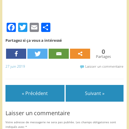
F
T
E
P
a
w
m
ar
Partagez si ça vous a intéressé
c
itt
ai
ta
0
e
er
l
g
Partages
b
er
27 juin 2019
Laisser un commentaire
o
o
k
« Précédent
Suivant »
Laisser un commentaire
Votre adresse de messagerie ne sera pas publiée.
Les champs obligatoires sont
indiqués avec
*