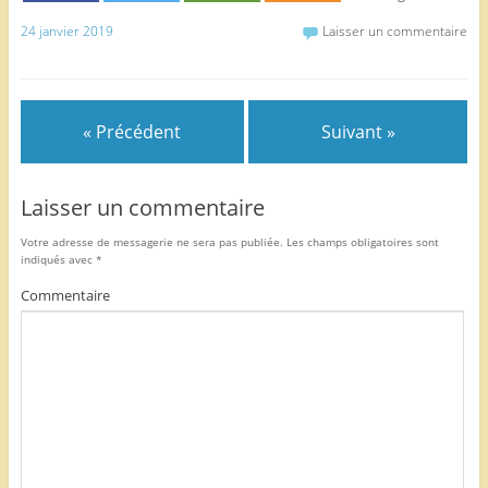
b
er
24 janvier 2019
Laisser un commentaire
o
o
k
« Précédent
Suivant »
Laisser un commentaire
Votre adresse de messagerie ne sera pas publiée.
Les champs obligatoires sont
indiqués avec
*
Commentaire