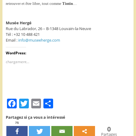
retrouver et être libre, tout comme
Tintin
…
Musée Hergé
Rue du Labrador, 26 – B-1348 Louvain-la-Neuve
Tél : +32 10 488 421
Email :
info@museeherge.com
WordPress:
chargement…
F
T
E
P
a
w
m
ar
Partagez si ça vous a intéressé
c
itt
ai
ta
75
0
e
er
l
g
Partages