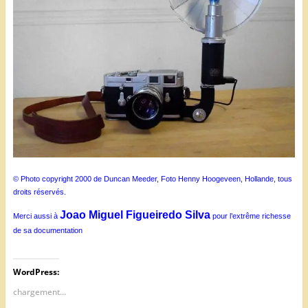
© Photo copyright 2000 de Duncan Meeder, Foto Henny Hoogeveen, Hollande, tous
droits réservés.
Joao Miguel Figueiredo Silva
Merci aussi à
pour l’extrême richesse
de sa documentation
WordPress:
chargement…