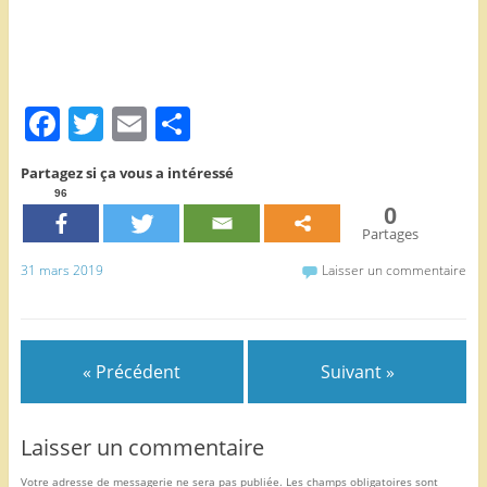
F
T
E
P
a
w
m
ar
Partagez si ça vous a intéressé
c
itt
ai
ta
96
0
e
er
l
g
Partages
b
er
31 mars 2019
Laisser un commentaire
o
o
k
« Précédent
Suivant »
Laisser un commentaire
Votre adresse de messagerie ne sera pas publiée.
Les champs obligatoires sont