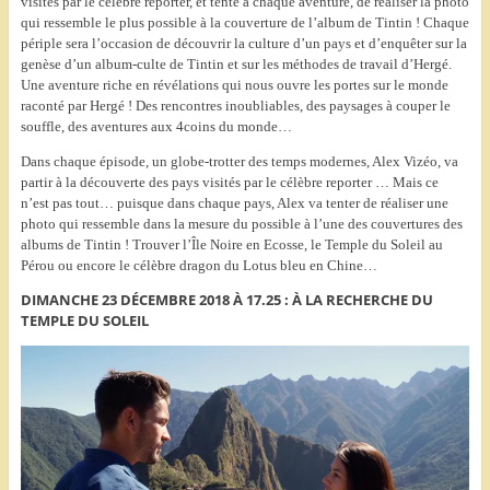
visités par le célèbre reporter, et tente à chaque aventure, de réaliser la photo
qui ressemble le plus possible à la couverture de l’album de Tintin ! Chaque
périple sera l’occasion de découvrir la culture d’un pays et d’enquêter sur la
genèse d’un album-culte de Tintin et sur les méthodes de travail d’Hergé.
Une aventure riche en révélations qui nous ouvre les portes sur le monde
raconté par Hergé ! Des rencontres inoubliables, des paysages à couper le
souffle, des aventures aux 4coins du monde…
Dans chaque épisode, un globe-trotter des temps modernes, Alex Vizéo, va
partir à la découverte des pays visités par le célèbre reporter … Mais ce
n’est pas tout… puisque dans chaque pays, Alex va tenter de réaliser une
photo qui ressemble dans la mesure du possible à l’une des couvertures des
albums de Tintin ! Trouver l’Île Noire en Ecosse, le Temple du Soleil au
Pérou ou encore le célèbre dragon du Lotus bleu en Chine…
DIMANCHE 23 DÉCEMBRE 2018 À 17.25 : À LA RECHERCHE DU
TEMPLE DU SOLEIL