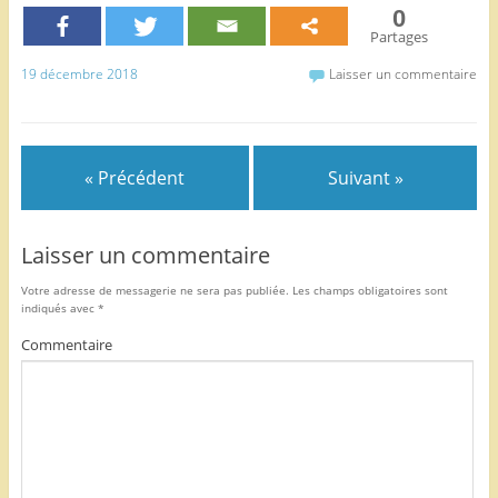
0
e
er
l
g
Partages
b
er
19 décembre 2018
Laisser un commentaire
o
o
k
« Précédent
Suivant »
Laisser un commentaire
Votre adresse de messagerie ne sera pas publiée.
Les champs obligatoires sont
indiqués avec
*
Commentaire