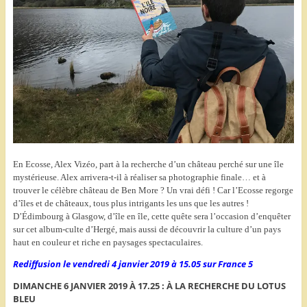
En Ecosse, Alex Vizéo, part à la recherche d’un château perché sur une île
mystérieuse. Alex arrivera-t-il à réaliser sa photographie finale… et à
trouver le célèbre château de Ben More ? Un vrai défi ! Car l’Ecosse regorge
d’îles et de châteaux, tous plus intrigants les uns que les autres !
D’Édimbourg à Glasgow, d’île en île, cette quête sera l’occasion d’enquêter
sur cet album-culte d’Hergé, mais aussi de découvrir la culture d’un pays
haut en couleur et riche en paysages spectaculaires.
Rediffusion le vendredi 4 janvier 2019 à 15.05 sur France 5
DIMANCHE 6 JANVIER 2019 À 17.25 : À LA RECHERCHE DU LOTUS
BLEU