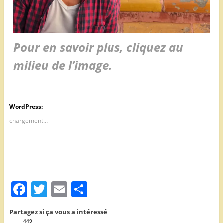
Pour en savoir plus, cliquez au
milieu de l’image.
WordPress:
chargement…
F
T
E
P
a
w
m
ar
Partagez si ça vous a intéressé
c
itt
ai
ta
449