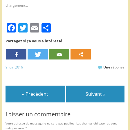
chargement…
F
T
E
P
a
w
m
ar
Partagez si ça vous a intéressé
c
itt
ai
ta
e
er
l
g
b
er
9 juin 2019
Une
réponse
o
o
k
« Précédent
Suivant »
Laisser un commentaire
Votre adresse de messagerie ne sera pas publiée.
Les champs obligatoires sont
indiqués avec
*