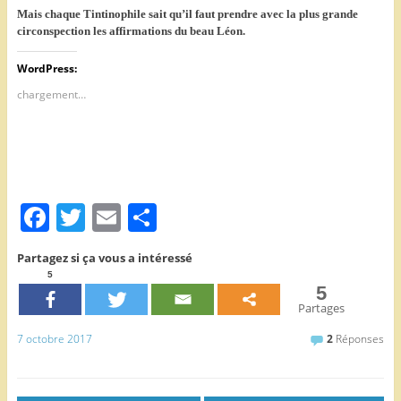
Mais chaque Tintinophile sait qu’il faut prendre avec la plus grande
circonspection les affirmations du beau Léon.
WordPress:
chargement…
F
T
E
P
a
w
m
ar
Partagez si ça vous a intéressé
c
itt
ai
ta
5
5
e
er
l
g
Partages
b
er
7 octobre 2017
2
Réponses
o
o