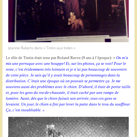
Jeanne Rubens dans « Tintin aux Indes »
Le rôle de Tintin était tenu par Roland Ravez (9 ans à l’époque): «
On m’a
mis une perruque avec une houppe! Et, sur les photos, ça se voit! Pour le
reste, c’est évidemment très lointain et je n’ai pas beaucoup de souvenirs
de cette pièce. Je sais qu’il y avait beaucoup de personnages dans la
distribution. C’était une époque où on pouvait se permettre ça. Je me
souviens aussi des problèmes avec le chien. D’abord, il était de petite taille
et, pour les gens du rez-de-chaussée, il était caché par une rampe de
lumière. Aussi, dès que le chien faisait son arrivée, tous ces gens se
levaient.
Un jour, le chien a fini par lever la patte dans le trou du souffleur.
Ça, c’est inoubliable. »