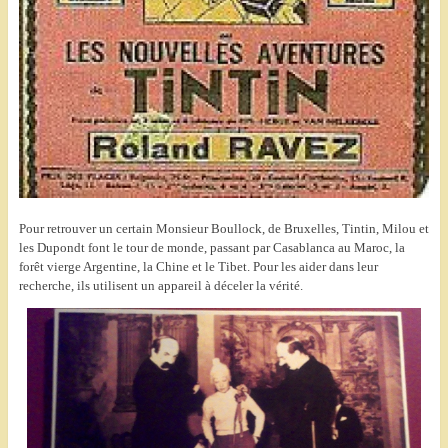
Pour retrouver un certain Monsieur Boullock, de Bruxelles, Tintin, Milou et
les Dupondt font le tour de monde, passant par Casablanca au Maroc, la
forêt vierge Argentine, la Chine et le Tibet. Pour les aider dans leur
recherche, ils utilisent un appareil à déceler la vérité.