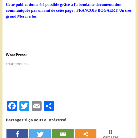
Cette publication a été possible grâce à l’abondante documentation
communiquée par un ami de cette page :
FRANCOIS BOGAERT. Un très
grand Merci à lui.
WordPress:
chargement…
F
T
E
P
a
w
m
ar
Partagez si ça vous a intéressé
c
itt
ai
ta
0
e
er
l
g
Partages