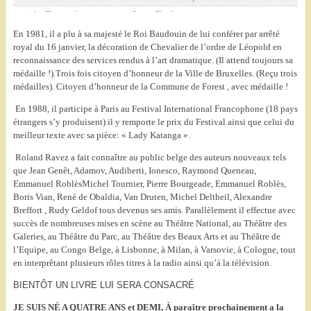
En 1981, il a plu à sa majesté le Roi Baudouin de lui conférer par arrêté
royal du 16 janvier, la décoration de Chevalier de l’ordre de Léopold en
reconnaissance des services rendus à l’art dramatique. (Il attend toujours sa
médaille !).
Trois fois citoyen d’honneur de la Ville de Bruxelles. (Reçu trois
médailles).
Citoyen d’honneur de la Commune de Forest , avec médaille !
En 1988, il participe à Paris au Festival International Francophone (18 pays
étrangers s’y produisent) il y remporte le prix du Festival ainsi que celui du
meilleur texte avec sa pièce: « Lady Katanga ».
Roland Ravez a fait connaître au public belge des auteurs nouveaux tels
que Jean Genêt, Adamov, Audiberti, Ionesco, Raymond Queneau,
Emmanuel RoblèsMichel Tournier, Pierre Bourgeade, Emmanuel Roblès,
Boris Vian, René de Obaldia, Van Druten, Michel Deltheil, Alexandre
Breffort , Rudy Geldof tous devenus ses amis. Parallèlement il effectue avec
succès de nombreuses mises en scène au Théâtre National, au Théâtre des
Galeries, au Théâtre du Parc, au Théâtre des Beaux Arts et au Théâtre de
l’Equipe, au Congo Belge, à Lisbonne, à Milan, à Varsovie, à Cologne, tout
en interprêtant plusieurs rôles titres à la radio ainsi qu’à la télévision.
BIENTÔT UN LIVRE LUI SERA CONSACRÉ
JE SUIS NÉ A QUATRE ANS et DEMI,
À paraître prochainement a la