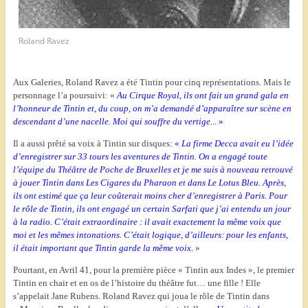
Roland Ravez
Aux Galeries, Roland Ravez a été Tintin pour cinq représentations. Mais le
personnage l’a poursuivi: «
Au Cirque Royal, ils ont fait un grand gala en
l’honneur de Tintin et, du coup, on m’a demandé d’apparaître sur scène en
descendant d’une nacelle. Moi qui souffre du vertige.
.. »
Il a aussi prêté sa voix à Tintin sur disques:
«
La firme Decca avait eu l’idée
d’enregistrer sur 33 tours les aventures de Tintin. On a engagé toute
l’équipe du Théâtre de Poche de Bruxelles et je me suis à nouveau retrouvé
à jouer Tintin dans Les Cigares du Pharaon et dans Le Lotus Bleu. Après,
ils ont estimé que ça leur coûterait moins cher d’enregistrer à Paris. Pour
le rôle de Tintin, ils ont engagé un certain Sarfati que j’ai entendu un jour
à la radio. C’était extraordinaire : il avait exactement la même voix que
moi et les mêmes intonations. C’était logique, d’ailleurs: pour les enfants,
il était important que Tintin garde la même voix
.
»
Pourtant, en Avril 41, pour la première pièce « Tintin aux Indes », le premier
Tintin en chair et en os de l’histoire du théâtre fut… une fille ! Elle
s’appelait Jane Rubens. Roland Ravez qui joua le rôle de Tintin dans