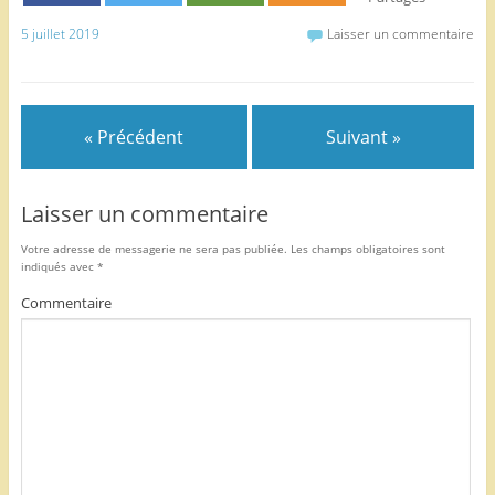
b
er
5 juillet 2019
Laisser un commentaire
o
o
k
« Précédent
Suivant »
Laisser un commentaire
Votre adresse de messagerie ne sera pas publiée.
Les champs obligatoires sont
indiqués avec
*
Commentaire