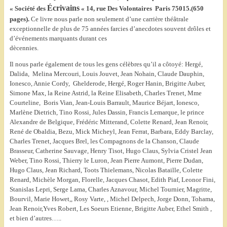
Écrivains
« Société des
« 14, rue Des Volontaires
Paris 75015.(650
pages).
Ce livre nous parle non seulement d’une carrière théâtrale
exceptionnelle de plus de 75 années farcies d’anecdotes souvent drôles et
d’événements marquants durant ces
dècennies.
Il nous parle également de tous les gens célèbres qu’il a côtoyé: Hergé,
Dalida, Melina Mercouri, Louis Jouvet, Jean Nohain, Claude Dauphin,
Ionesco, Annie Cordy, Ghelderode, Hergé, Roger Hanin, Brigitte Auber,
Simone Max, la Reine Astrid, la Reine Elisabeth, Charles Trenet, Mme
Courteline, Boris Vian, Jean-Louis Barrault, Maurice Béjart, Ionesco,
Marlène Dietrich, Tino Rossi, Jules Dassin, Francis Lemarque, le prince
Alexandre de Belgique, Frédéric Mitterand, Colette Renard, Jean Renoir,
René de Obaldia, Bezu, Mick Micheyl, Jean Ferrat, Barbara, Eddy Barclay,
Charles Trenet, Jacques Brel, les Compagnons de la Chanson, Claude
Brasseur, Catherine Sauvage, Henry Tisot, Hugo Claus, Sylvia Cristel Jean
Weber, Tino Rossi, Thierry le Luron, Jean Pierre Aumont, Pierre Dudan,
Hugo Claus, Jean Richard, Toots Thielemans, Nicolas Bataille, Colette
Renard, Michèle Morgan, Florelle, Jacques Chasot, Edith Piaf, Leonor Fini,
Stanislas Lepri, Serge Lama, Charles Aznavour, Michel Tournier, Magritte,
Bourvil, Marie Howet,, Rosy Varte, , Michel Delpech, Jorge Donn, Tohama,
Jean Renoir,Yves Robert, Les Soeurs Etienne, Brigitte Auber, Ethel Smith ,
et bien d’autres…..