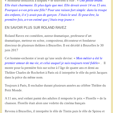
« Monsieur Boullock a disparu » se souvient d’elle : «
Une petite brune.
Elle était charmante. Et plus âgée que moi. Elle devait avoir 14 ou 15 ans.
Pourquoi a-t-on pris une fille? Pour une raison fort simple: dans la troupe
des enfants, il n’y avait pas de garçon. J’étais le seul. Et peut-être, la
première fois, a-t-on estimé que j’étais trop jeune.
«
EN SAVOIR PLUS SUR ROLAND RAVEZ
Roland Ravez est comédien, auteur dramatique, professeur d’art
dramatique, metteur en scène, compositeur, décorateur et fondateur
directeur de plusieurs théâtres à Bruxelles. Il est décédé à Bruxelles le 30
juin 2017
Cet homme-orchestre n’avait qu’une seule devise: «
Mon métier a été le
premier amour de ma vie, et celui auquel je suis toujours resté fidèle
« .
Il
monte pour la première fois sur scène à l’âge de quatre ans et demi au
Théâtre Charles de Rochefort à Paris où il interprète le rôle du petit Jacques
dans la pièce du même nom.
Toujours à Paris, Il enchaîne durant plusieurs années au célèbre Théâtre du
Petit Monde.
A 11 ans, seul enfant parmi des adultes il remporte le prix « Florelle » de la
chanson. Florelle était alors une vedette du cinéma français
Revenu à Bruxelles, il interprète le rôle de Tintin puis le rôle de Spirou et