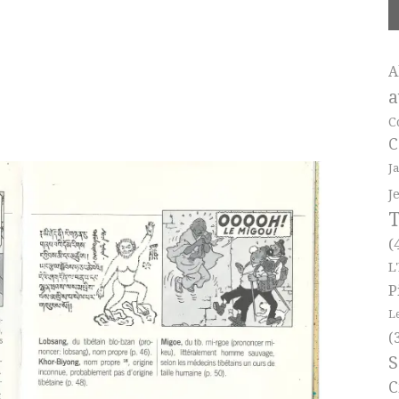
A
a
C
C
J
J
T
(
L
P
L
(
S
C