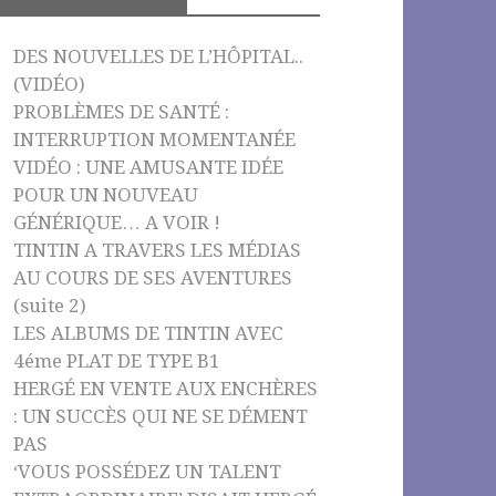
o
e
k
C
DES NOUVELLES DE L’HÔPITAL..
h
(VIDÉO)
PROBLÈMES DE SANTÉ :
a
INTERRUPTION MOMENTANÉE
n
VIDÉO : UNE AMUSANTE IDÉE
n
POUR UN NOUVEAU
el
GÉNÉRIQUE… A VOIR !
TINTIN A TRAVERS LES MÉDIAS
AU COURS DE SES AVENTURES
(suite 2)
LES ALBUMS DE TINTIN AVEC
4éme PLAT DE TYPE B1
HERGÉ EN VENTE AUX ENCHÈRES
: UN SUCCÈS QUI NE SE DÉMENT
PAS
‘VOUS POSSÉDEZ UN TALENT