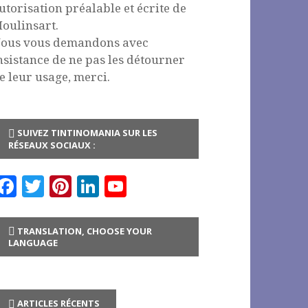
utorisation préalable et écrite de
oulinsart.
ous vous demandons avec
nsistance de ne pas les détourner
e leur usage, merci.
SUIVEZ TINTINOMANIA SUR LES
RÉSEAUX SOCIAUX :
F
T
Pi
Li
Y
a
w
n
n
o
c
it
te
k
u
TRANSLATION, CHOOSE YOUR
LANGUAGE
e
te
r
e
T
b
r
es
dI
u
o
t
n
b
ARTICLES RÉCENTS