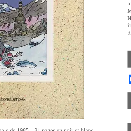
a
M
N
i
d
nale de 1985 – 31 pages en noir et blanc –