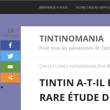
BIENVENUE A VOUS
VOTRE CADEAU GRATU
18
TINTINOMANIA
Partages
Pour tous les passionnés de Tint
LES LIVRES INDISPENSABLES
T
TINTIN A-T-IL 
RARE ÉTUDE D