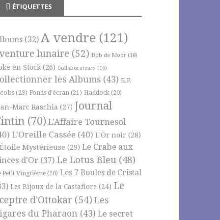
ÉTIQUETTES
A vendre
(121)
lbums
(32)
venture lunaire
(52)
Bob de Moor
(18)
oke en Stock
(26)
Collaborateurs
(16)
ollectionner les Albums
(43)
E.P.
acobs
(23)
Fonds d'écran
(21)
Haddock
(20)
Journal
ean-Marc Raschia
(27)
intin
(70)
L'Affaire Tournesol
40)
L'Oreille Cassée
(40)
L'Or noir
(28)
Le Crabe aux
'Étoile Mystérieuse
(29)
Le Lotus Bleu
(48)
inces d'Or
(37)
Les 7 Boules de Cristal
e Petit Vingtième
(20)
Le
33)
Les Bijoux de la Castafiore
(24)
ceptre d'Ottokar
(54)
Les
igares du Pharaon
(43)
Le secret