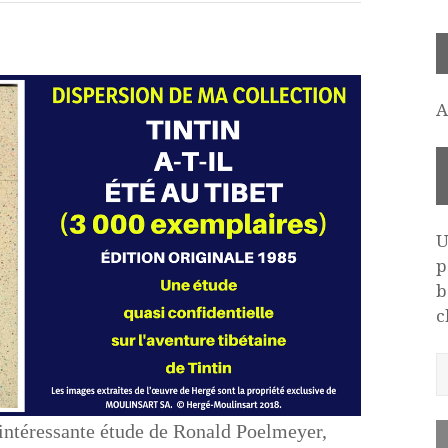
A
U
p
b
c
intéressante étude de Ronald Poelmeyer,