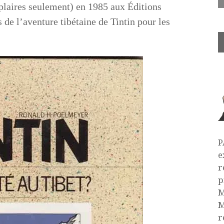
mplaires seulement) en 1985 aux Éditions
 de l’aventure tibétaine de Tintin pour les
P
e
r
p
M
M
r