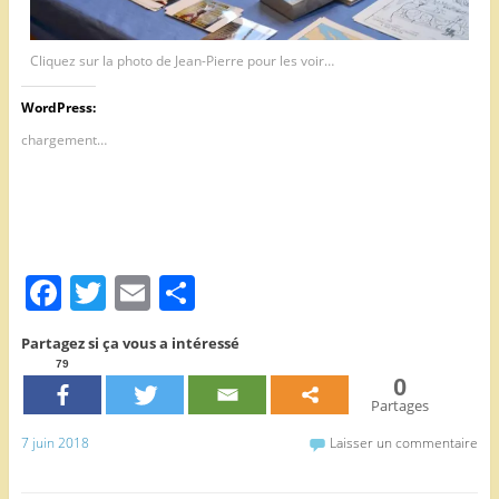
Cliquez sur la photo de Jean-Pierre pour les voir…
WordPress:
chargement…
F
T
E
P
a
w
m
ar
Partagez si ça vous a intéressé
c
itt
ai
ta
79
0
e
er
l
g
Partages
b
er
7 juin 2018
Laisser un commentaire
o