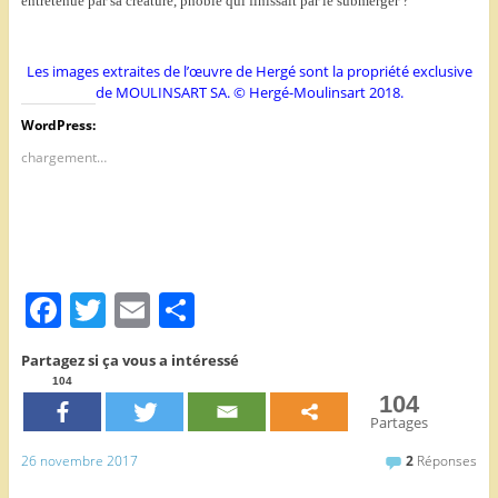
entretenue par sa créature, phobie qui finissait par le submerger ?
Les images extraites de l’œuvre de Hergé sont la propriété exclusive
de MOULINSART SA. © Hergé-Moulinsart 2018.
WordPress:
chargement…
F
T
E
P
a
w
m
ar
Partagez si ça vous a intéressé
c
itt
ai
ta
104
104
e
er
l
g
Partages
b
er
26 novembre 2017
2
Réponses
o