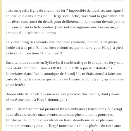
mais sur quelle ligne de chemin de fer ? Impossible de localiser une ligne à
double voie dans la région… Hergé s’est lâché, traversant la glace miroir de
nos rêves sans souci du détail, pour délibérément, fermement devrais-je dire,
nous mener sur la frêle bordure (!) de notre imaginaire une fois encore, au
prétexte d’un scénario du temps.
Le kidnapping des savants était monnaie courante, la victoire en guerre
froide est à ce prix. Et c’est bien volontiers que nous suivons Hergé, à pied,
à cheval et …en train ! En voiture !!
Ensuite nous sommes en Syldavie, il semblerait que le chemin de fer y soit
inexistant ! Stupeur : Dans « OBJECTIF LUNE » pas d’installations
ferroviaires dans l’usine atomique de Sbrodj ! Je m’étais amusé à faire une
carte de la Syldavie ainsi que le plan de l’usine de Sbrodj en y ajoutant des
voies ferrées.
(Impossible de remettre la main sur ces précieux documents, dont j’avais
adressé une copie à Hergé, dommage !).
Avec L’Affaire tournesol prennent fin les ambiances ferroviaires. Sur vingt-
deux albums, seules onze aventures en sont plus ou moins pourvues.
Terrifié par le nombre d’accidents en train, déraillements, explosions,
bombardements, typhus…. Hergé nourrissait-t-il une phobie du train auto