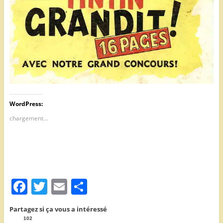
WordPress:
chargement…
F
T
E
P
a
w
m
ar
Partagez si ça vous a intéressé
c
itt
ai
ta
102