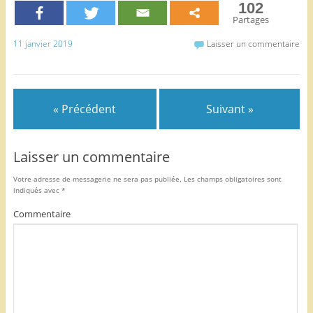
102
e
er
l
g
Partages
b
er
11 janvier 2019
Laisser un commentaire
o
o
k
« Précédent
Suivant »
Laisser un commentaire
Votre adresse de messagerie ne sera pas publiée.
Les champs obligatoires sont
indiqués avec
*
Commentaire