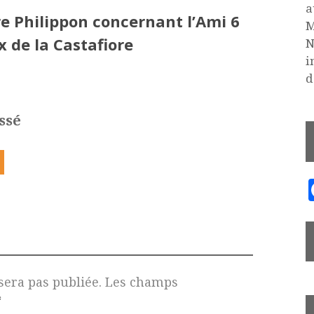
a
re Philippon concernant l’Ami 6
M
x de la Castafiore
N
i
d
ssé
sera pas publiée.
Les champs
*