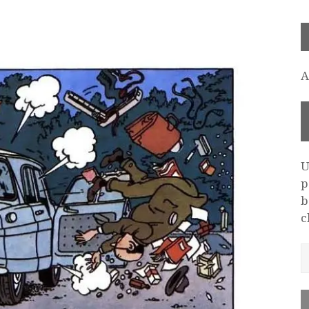
A
U
p
b
c