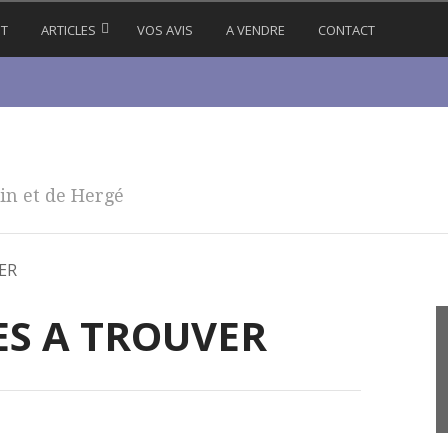
IT
ARTICLES
VOS AVIS
A VENDRE
CONTACT
in et de Hergé
ER
ES A TROUVER