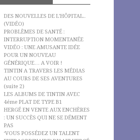
o
e
k
C
DES NOUVELLES DE L’HÔPITAL..
h
(VIDÉO)
PROBLÈMES DE SANTÉ :
a
INTERRUPTION MOMENTANÉE
n
VIDÉO : UNE AMUSANTE IDÉE
n
POUR UN NOUVEAU
el
GÉNÉRIQUE… A VOIR !
TINTIN A TRAVERS LES MÉDIAS
AU COURS DE SES AVENTURES
(suite 2)
LES ALBUMS DE TINTIN AVEC
4éme PLAT DE TYPE B1
HERGÉ EN VENTE AUX ENCHÈRES
: UN SUCCÈS QUI NE SE DÉMENT
PAS
‘VOUS POSSÉDEZ UN TALENT