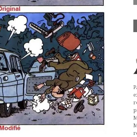
P
e
r
p
M
M
r