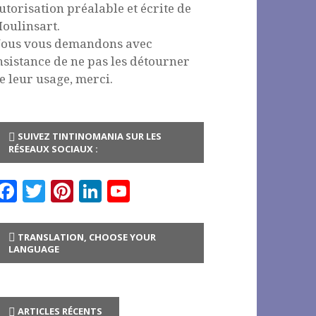
utorisation préalable et écrite de
oulinsart.
ous vous demandons avec
nsistance de ne pas les détourner
e leur usage, merci.
SUIVEZ TINTINOMANIA SUR LES
RÉSEAUX SOCIAUX :
F
T
Pi
Li
Y
a
w
n
n
o
c
it
te
k
u
TRANSLATION, CHOOSE YOUR
LANGUAGE
e
te
r
e
T
b
r
es
dI
u
o
t
n
b
ARTICLES RÉCENTS