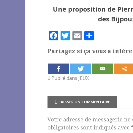
Une proposition de Pier
des Bijpou
F
T
E
P
a
w
m
a
Partagez si ça vous a intére
c
it
ai
rt
e
te
l
a
b
r
g
Publié dans
JEUX
o
e
o
r
k
LAISSER UN COMMENTAIRE
Votre adresse de messagerie ne 
obligatoires sont indiqués avec