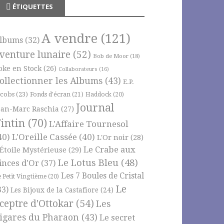
ÉTIQUETTES
A vendre
(121)
lbums
(32)
venture lunaire
(52)
Bob de Moor
(18)
oke en Stock
(26)
Collaborateurs
(16)
ollectionner les Albums
(43)
E.P.
acobs
(23)
Fonds d'écran
(21)
Haddock
(20)
Journal
ean-Marc Raschia
(27)
intin
(70)
L'Affaire Tournesol
40)
L'Oreille Cassée
(40)
L'Or noir
(28)
Le Crabe aux
'Étoile Mystérieuse
(29)
Le Lotus Bleu
(48)
inces d'Or
(37)
Les 7 Boules de Cristal
e Petit Vingtième
(20)
Le
33)
Les Bijoux de la Castafiore
(24)
ceptre d'Ottokar
(54)
Les
igares du Pharaon
(43)
Le secret