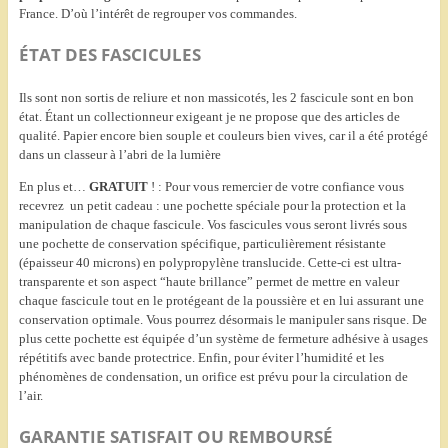
France. D’où l’intérêt de regrouper vos commandes.
ÉTAT DES FASCICULES
Ils sont non sortis de reliure et non massicotés, les 2 fascicule sont en bon
état. Étant un collectionneur exigeant je ne propose que des articles de
qualité. Papier encore bien souple et couleurs bien vives, car il a été protégé
dans un classeur à l’abri de la lumière
En plus et…
GRATUIT
! : Pour vous remercier de votre confiance vous
recevrez un petit cadeau : une pochette spéciale pour la protection et la
manipulation de chaque fascicule. Vos fascicules vous seront livrés sous
une pochette de conservation spécifique, particulièrement résistante
(épaisseur 40 microns) en polypropylène translucide. Cette-ci est ultra-
transparente et son aspect “haute brillance” permet de mettre en valeur
chaque fascicule tout en le protégeant de la poussière et en lui assurant une
conservation optimale. Vous pourrez désormais le manipuler sans risque. De
plus cette pochette est équipée d’un système de fermeture adhésive à usages
répétitifs avec bande protectrice. Enfin, pour éviter l’humidité et les
phénomènes de condensation, un orifice est prévu pour la circulation de
l’air.
GARANTIE SATISFAIT OU REMBOURSÉ