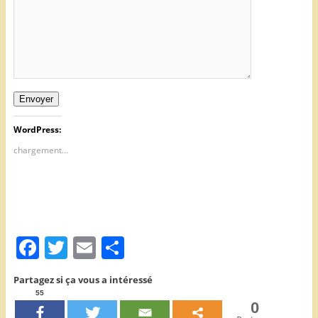
Envoyer
WordPress:
chargement…
F
T
E
P
a
w
m
ar
Partagez si ça vous a intéressé
c
itt
ai
ta
55
0
e
er
l
g