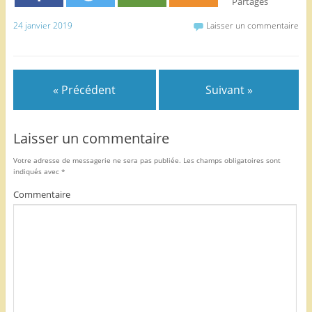
Partages
b
er
24 janvier 2019
Laisser un commentaire
o
o
k
« Précédent
Suivant »
Laisser un commentaire
Votre adresse de messagerie ne sera pas publiée.
Les champs obligatoires sont
indiqués avec
*
Commentaire