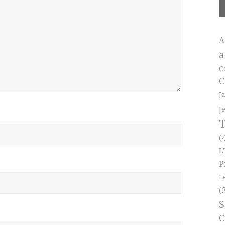
A
a
C
C
J
J
T
(
L
P
L
(
S
C