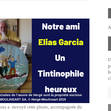
A
U
p
b
c
 nous a envoyé cette photo, accompagnée du