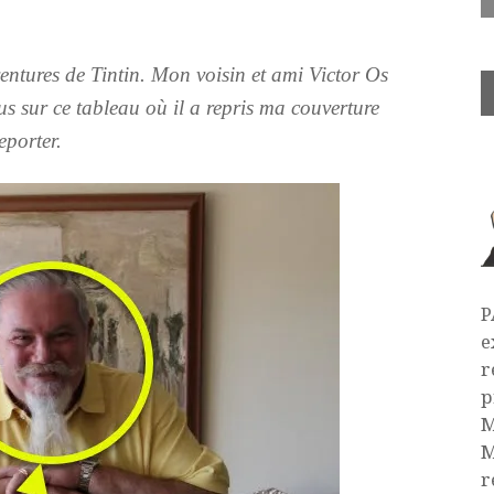
ventures de Tintin. Mon voisin et ami Victor Os
s sur ce tableau où il a repris ma couverture
eporter.
P
e
r
p
M
M
r