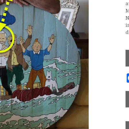
a
M
N
i
d