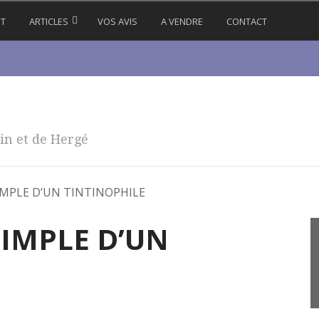
IT
ARTICLES
VOS AVIS
A VENDRE
CONTACT
in et de Hergé
MPLE D’UN TINTINOPHILE
IMPLE D’UN
E