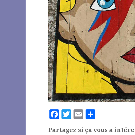
F
T
E
P
a
w
m
a
Partagez si ça vous a intére
c
it
ai
rt