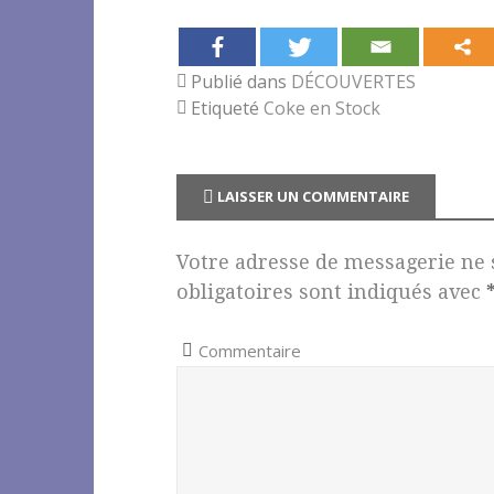
e
te
l
a
b
r
g
Publié dans
DÉCOUVERTES
o
e
Etiqueté
Coke en Stock
o
r
k
LAISSER UN COMMENTAIRE
Votre adresse de messagerie ne 
obligatoires sont indiqués avec
Commentaire