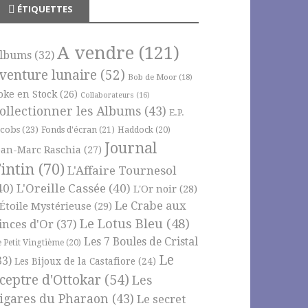
ÉTIQUETTES
A vendre
(121)
lbums
(32)
venture lunaire
(52)
Bob de Moor
(18)
oke en Stock
(26)
Collaborateurs
(16)
ollectionner les Albums
(43)
E.P.
acobs
(23)
Fonds d'écran
(21)
Haddock
(20)
Journal
ean-Marc Raschia
(27)
intin
(70)
L'Affaire Tournesol
40)
L'Oreille Cassée
(40)
L'Or noir
(28)
Le Crabe aux
'Étoile Mystérieuse
(29)
Le Lotus Bleu
(48)
inces d'Or
(37)
Les 7 Boules de Cristal
e Petit Vingtième
(20)
Le
33)
Les Bijoux de la Castafiore
(24)
ceptre d'Ottokar
(54)
Les
igares du Pharaon
(43)
Le secret