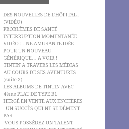
o
e
k
C
DES NOUVELLES DE L’HÔPITAL..
h
(VIDÉO)
PROBLÈMES DE SANTÉ :
a
INTERRUPTION MOMENTANÉE
n
VIDÉO : UNE AMUSANTE IDÉE
n
POUR UN NOUVEAU
el
GÉNÉRIQUE… A VOIR !
TINTIN A TRAVERS LES MÉDIAS
AU COURS DE SES AVENTURES
(suite 2)
LES ALBUMS DE TINTIN AVEC
4éme PLAT DE TYPE B1
HERGÉ EN VENTE AUX ENCHÈRES
: UN SUCCÈS QUI NE SE DÉMENT
PAS
‘VOUS POSSÉDEZ UN TALENT