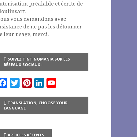
utorisation préalable et écrite de
oulinsart.
ous vous demandons avec
nsistance de ne pas les détourner
e leur usage, merci.
SUIVEZ TINTINOMANIA SUR LES
RÉSEAUX SOCIAUX :
F
T
Pi
Li
Y
a
w
n
n
o
c
it
te
k
u
TRANSLATION, CHOOSE YOUR
LANGUAGE
e
te
r
e
T
b
r
es
dI
u
o
t
n
b
ARTICLES RÉCENTS