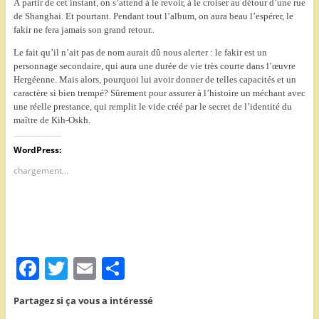
À partir de cet instant, on s’attend à le revoir, à le croiser au détour d’une rue
de Shanghai. Et pourtant. Pendant tout l’album, on aura beau l’espérer, le
fakir ne fera jamais son grand retour..
Le fait qu’il n’ait pas de nom aurait dû nous alerter : le fakir est un
personnage secondaire, qui aura une durée de vie très courte dans l’œuvre
Hergéenne. Mais alors, pourquoi lui avoir donner de telles capacités et un
caractère si bien trempé? Sûrement pour assurer à l’histoire un méchant avec
une réelle prestance, qui remplit le vide créé par le secret de l’identité du
maître de Kih-Oskh.
WordPress:
chargement…
F
T
E
P
a
w
m
ar
Partagez si ça vous a intéressé
c
itt
ai
ta