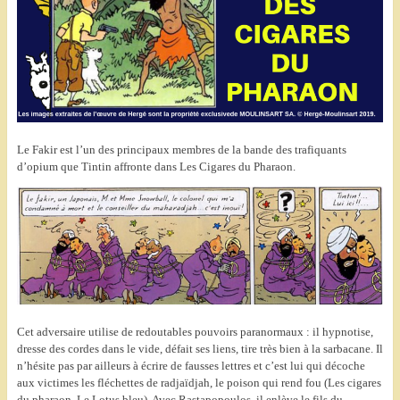
Le Fakir est l’un des principaux membres de la bande des trafiquants
d’opium que Tintin affronte dans Les Cigares du Pharaon.
Cet adversaire utilise de redoutables pouvoirs paranormaux : il hypnotise,
dresse des cordes dans le vide, défait ses liens, tire très bien à la sarbacane. Il
n’hésite pas par ailleurs à écrire de fausses lettres et c’est lui qui décoche
aux victimes les fléchettes de radjaïdjah, le poison qui rend fou (Les cigares
du pharaon, Le Lotus bleu). Avec Rastapopoulos, il enlève le fils du