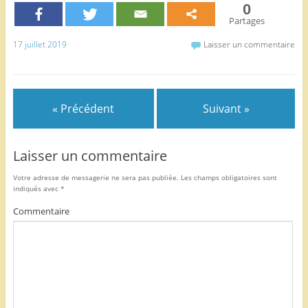
0
e
er
l
g
Partages
b
er
17 juillet 2019
Laisser un commentaire
o
o
k
« Précédent
Suivant »
Laisser un commentaire
Votre adresse de messagerie ne sera pas publiée.
Les champs obligatoires sont
indiqués avec
*
Commentaire