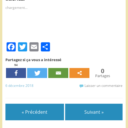
chargement…
F
T
E
P
a
w
m
ar
Partagez si ça vous a intéressé
c
itt
ai
ta
94
0
e
er
l
g
Partages
b
er
6 décembre 2018
Laisser un commentaire
o
o
k
« Précédent
Suivant »