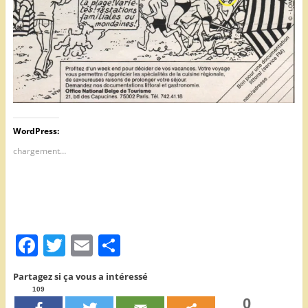
WordPress:
chargement…
F
T
E
P
a
w
m
ar
Partagez si ça vous a intéressé
c
itt
ai
ta
109
0