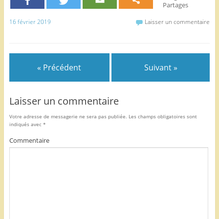
e
er
l
g
Partages
b
er
16 février 2019
Laisser un commentaire
o
o
k
« Précédent
Suivant »
Laisser un commentaire
Votre adresse de messagerie ne sera pas publiée.
Les champs obligatoires sont
indiqués avec
*
Commentaire