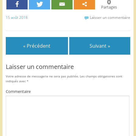
0
e
er
l
g
Partages
b
er
15 août 2018
Laisser un commentaire
o
o
k
« Précédent
Suivant »
Laisser un commentaire
Votre adresse de messagerie ne sera pas publiée.
Les champs obligatoires sont
indiqués avec
*
Commentaire