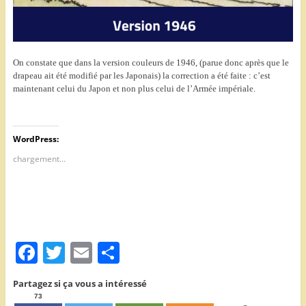
On constate que dans la version couleurs de 1946, (parue donc après que le
drapeau ait été modifié par les Japonais) la correction a été faite : c’est
maintenant celui du Japon et non plus celui de l’Armée impériale.
WordPress:
chargement…
F
T
E
P
a
w
m
ar
Partagez si ça vous a intéressé
c
itt
ai
ta
73