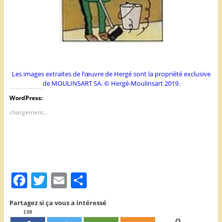
Les images extraites de l’œuvre de Hergé sont la propriété exclusive
de MOULINSART SA. © Hergé-Moulinsart 2019.
WordPress:
chargement…
F
T
E
P
a
w
m
ar
Partagez si ça vous a intéressé
c
itt
ai
ta
138