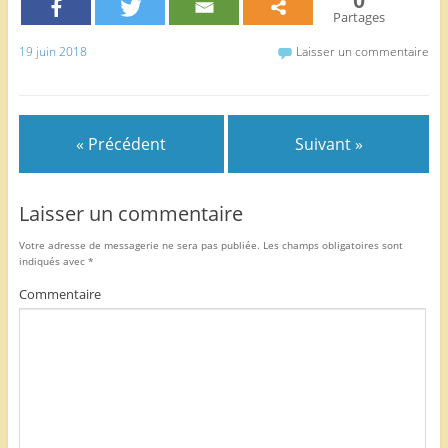
0
e
er
l
g
Partages
b
er
19 juin 2018
Laisser un commentaire
o
o
k
« Précédent
Suivant »
Laisser un commentaire
Votre adresse de messagerie ne sera pas publiée.
Les champs obligatoires sont
indiqués avec
*
Commentaire