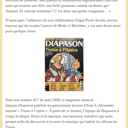
souvenir de jeunesse. Mes parents m’emmenaient régulièrement chez des
amis qui avaient une fille, une belle personne comme on disait, qui
chantait. Et cela me terrorisait ! C’est donc une petite vengeance… »
D’autre part, l’influence de son collaborateur Edgar Pierre Jacobs, ancien
baryton qui deviendra l’auteur de
Blake et Mortimer
, y est sans doute aussi
pour quelque chose.
Dans son numéro 457 de mars 1999, le magazine musical
français
Diapason
publiait un passionnant dossier d’Ivan A. Alexandre
intitulé « Tintin à l’opéra ». À partir de ce dossier, l’équipe de
Diapason
a
conçu le disque
Tintin et la musique
, une heureuse initiative qui nous
permet enfin de découvrir et écouter la musique qui habite les albums de
Tintin.