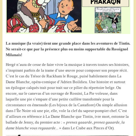
La musique (la vraie) tient une grande place dans les aventures de Tintin.
Ne serait-ce que par la présence plus ou moins supportable du Rossignol
Milanais!
Hergé n’aura de cesse de faire vivre la musique à travers toutes ses histoires,
s’inspirant parfois de la trame d’une œuvre pour composer son propre récit.
C’est le cas du Trésor de Rackham le Rouge, puisé habilement dans La
Dame Blanche, opéra-comique d’Adrien Boildieu. Une histoire et surtout
un épilogue calqués trait pour trait sur ce pilier du répertoire belge. Ou
encore, sur le canevas d’un ouvrage de Rossini, La Pie voleuse, dans
laquelle une pie s’empare d’une petite cuillère transformée pour la
circonstance en émeraude (Les bijoux de la Castafiore) Ou simple allusion
dans l’Île Noire où une pie, elle, vole la clef du sapeur-pompier chef. C’est
d’ailleurs en référence à La Dame Blanche que Tintin, ivre mort, entonne la
ballade de Jenny, du premier acte :
« prenez gaaarde, prenez gaaarde, la
dame blanche vous regaaarde..
. » dans Le Crabe aux Pinces d’Or).