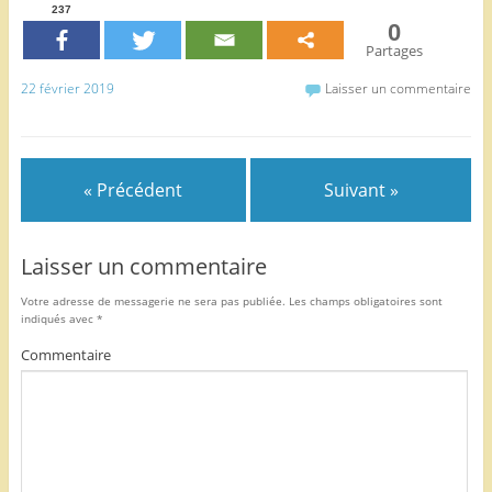
c
itt
ai
ta
237
0
e
er
l
g
Partages
b
er
22 février 2019
Laisser un commentaire
o
o
k
« Précédent
Suivant »
Laisser un commentaire
Votre adresse de messagerie ne sera pas publiée.
Les champs obligatoires sont
indiqués avec
*
Commentaire