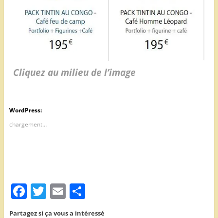
Cliquez au milieu de l’image
WordPress:
chargement…
F
T
E
P
a
w
m
ar
Partagez si ça vous a intéressé