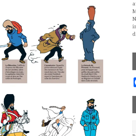
a
M
N
i
d