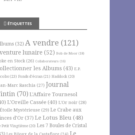
ÉTIQUETTES
A vendre
(121)
lbums
(32)
venture lunaire
(52)
Bob de Moor
(18)
oke en Stock
(26)
Collaborateurs
(16)
ollectionner les Albums
(43)
E.P.
acobs
(23)
Fonds d'écran
(21)
Haddock
(20)
Journal
ean-Marc Raschia
(27)
intin
(70)
L'Affaire Tournesol
40)
L'Oreille Cassée
(40)
L'Or noir
(28)
Le Crabe aux
'Étoile Mystérieuse
(29)
Le Lotus Bleu
(48)
inces d'Or
(37)
Les 7 Boules de Cristal
e Petit Vingtième
(20)
Le
33)
Les Bijoux de la Castafiore
(24)