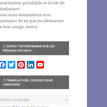
utorisation préalable et écrite de
oulinsart.
ous vous demandons avec
nsistance de ne pas les détourner
e leur usage, merci.
SUIVEZ TINTINOMANIA SUR LES
RÉSEAUX SOCIAUX :
F
T
Pi
Li
Y
a
w
n
n
o
c
it
te
k
u
TRANSLATION, CHOOSE YOUR
LANGUAGE
e
te
r
e
T
b
r
es
dI
u
o
t
n
b