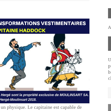
A
U
p
b
c
un physique. Le capitaine est capable de