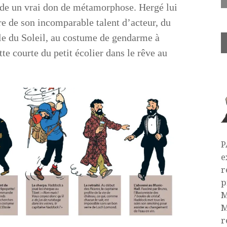
sède un vrai don de métamorphose. Hergé lui
re de son incomparable talent d’acteur, du
ple du Soleil, au costume de gendarme à
te courte du petit écolier dans le rêve au
P
e
r
p
M
M
r