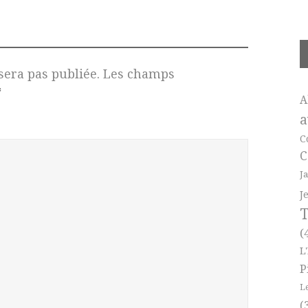
sera pas publiée.
Les champs
*
A
a
C
C
J
J
T
(
L
P
L
(