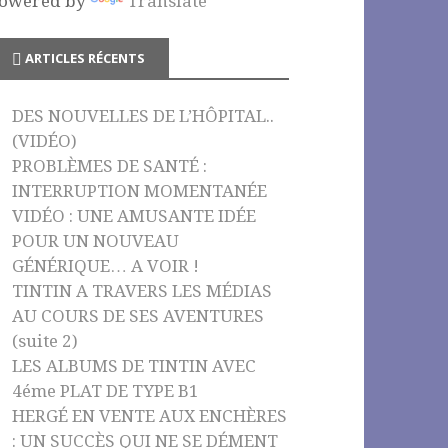
owered by
Translate
o
e
k
C
ARTICLES RÉCENTS
h
a
DES NOUVELLES DE L’HÔPITAL..
n
(VIDÉO)
n
PROBLÈMES DE SANTÉ :
INTERRUPTION MOMENTANÉE
el
VIDÉO : UNE AMUSANTE IDÉE
POUR UN NOUVEAU
GÉNÉRIQUE… A VOIR !
TINTIN A TRAVERS LES MÉDIAS
AU COURS DE SES AVENTURES
(suite 2)
LES ALBUMS DE TINTIN AVEC
4éme PLAT DE TYPE B1
HERGÉ EN VENTE AUX ENCHÈRES
: UN SUCCÈS QUI NE SE DÉMENT