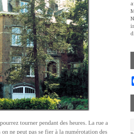
a
M
N
i
d
 pourrez tourner pendant des heures. La rue a
 on ne peut pas se fier à la numérotation des