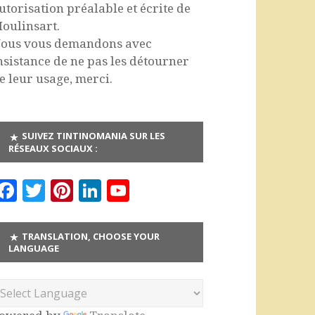
utorisation préalable et écrite de
oulinsart.
ous vous demandons avec
nsistance de ne pas les détourner
e leur usage, merci.
SUIVEZ TINTINOMANIA SUR LES
RÉSEAUX SOCIAUX :
F
T
Pi
Li
Y
a
w
n
n
o
c
it
te
k
u
TRANSLATION, CHOOSE YOUR
LANGUAGE
e
te
r
e
T
b
r
es
dI
u
o
t
n
b