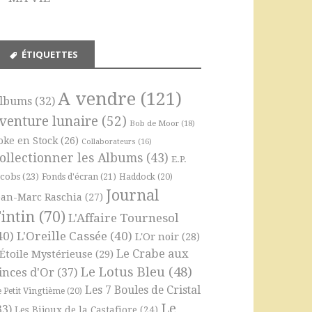
ÉTIQUETTES
A vendre
(121)
lbums
(32)
venture lunaire
(52)
Bob de Moor
(18)
oke en Stock
(26)
Collaborateurs
(16)
ollectionner les Albums
(43)
E.P.
acobs
(23)
Fonds d'écran
(21)
Haddock
(20)
Journal
ean-Marc Raschia
(27)
intin
(70)
L'Affaire Tournesol
40)
L'Oreille Cassée
(40)
L'Or noir
(28)
Le Crabe aux
'Étoile Mystérieuse
(29)
Le Lotus Bleu
(48)
inces d'Or
(37)
Les 7 Boules de Cristal
e Petit Vingtième
(20)
Le
33)
Les Bijoux de la Castafiore
(24)