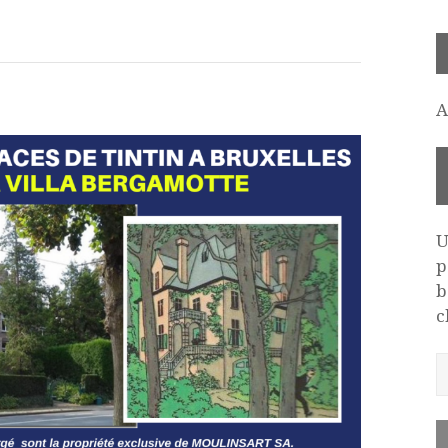
A
U
p
b
c