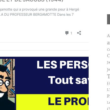
A
a
C
C
J
J
T
(
L
P
L
(