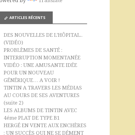
owered by
Translate
o
e
k
C
ARTICLES RÉCENTS
h
a
DES NOUVELLES DE L’HÔPITAL..
n
(VIDÉO)
n
PROBLÈMES DE SANTÉ :
INTERRUPTION MOMENTANÉE
el
VIDÉO : UNE AMUSANTE IDÉE
POUR UN NOUVEAU
GÉNÉRIQUE… A VOIR !
TINTIN A TRAVERS LES MÉDIAS
AU COURS DE SES AVENTURES
(suite 2)
LES ALBUMS DE TINTIN AVEC
4éme PLAT DE TYPE B1
HERGÉ EN VENTE AUX ENCHÈRES
: UN SUCCÈS QUI NE SE DÉMENT