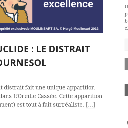
U
p
b
c
CLIDE : LE DISTRAIT
TOURNESOL
 distrait fait une unique apparition
dans L’Oreille Cassée. Cette apparition
ment) est tout à fait surréaliste.
[…]