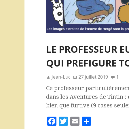
LE PROFESSEUR EU
QUI PREFIGURE 
Jean-Luc
27 juillet 2019
1
Ce professeur particulièrement
dans les Aventures de Tintin : 
bien que furtive (9 cases seule
F
T
E
P