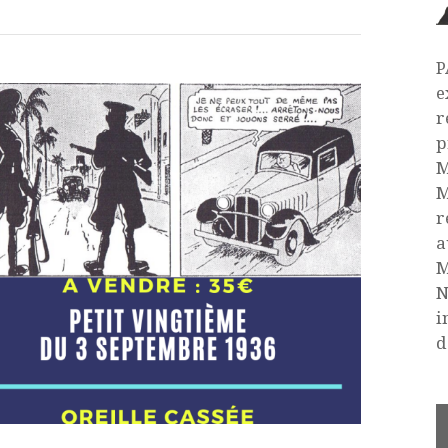
P
e
r
p
M
M
r
a
M
N
i
d