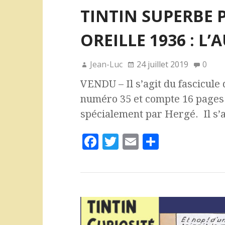
TINTIN SUPERBE 
OREILLE 1936 : L
Jean-Luc
24 juillet 2019
0
VENDU – Il s’agit du fascicule 
numéro 35 et compte 16 pages.
spécialement par Hergé. Il s’
F
T
E
P
a
w
m
a
c
it
ai
rt
e
te
l
a
b
r
g
o
e