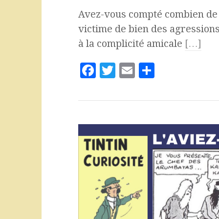
Avez-vous compté combien de f
victime de bien des agressions
à la complicité amicale
[…]
F
T
E
P
a
w
m
a
c
it
ai
rt
e
te
l
a
b
r
g
o
e
o
r
k