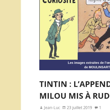
o
r
k
TINTIN : L’APPEN
MILOU MIS À RUD
Jean-Luc
23 juillet 2019
1