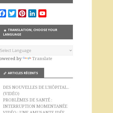
F
T
Pi
Li
Y
a
w
n
n
o
c
it
te
k
u
TRANSLATION, CHOOSE YOUR
LANGUAGE
e
te
r
e
T
b
r
es
dI
u
o
t
n
b
owered by
Translate
o
e
k
C
ARTICLES RÉCENTS
h
a
DES NOUVELLES DE L’HÔPITAL..
n
(VIDÉO)
n
PROBLÈMES DE SANTÉ :
INTERRUPTION MOMENTANÉE
el
VIDÉO : UNE AMUSANTE IDÉE