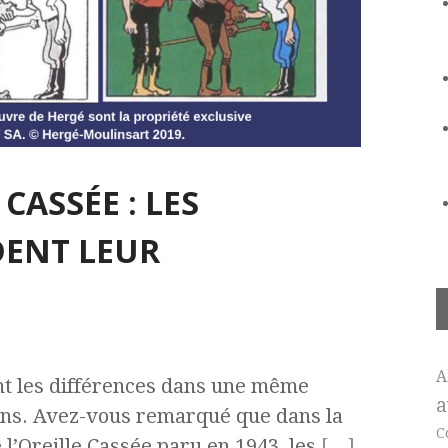
 CASSÉE : LES
ENT LEUR
A
nt les différences dans une même
a
ons. Avez-vous remarqué que dans la
C
 l’Oreille Cassée paru en 1943, les
[…]