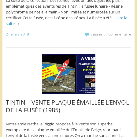
La suite de la collection "Les Icônes" avec un des objets les plus
emblématiques des aventures de Tintin : la fusée lunaire - Résine
polychrome peinte à la main - Non limitée et numérotée sur un
certificat Cette fusée, c’est l’icône des icônes. La fusée a été …
Lire la
suite
→
21 mars 2019
Laisser un commentaire
TINTIN – VENTE PLAQUE ÉMAILLÉE L’ENVOL
DE LA FUSÉE (1985)
Notre amie Nathalie Riggio propose à la vente son superbe
exemplaire de la plaque émaillée de l’Émaillerie Belge, reprenant
l'envol de la fusée vers la lune d'après On a marché sur la lune. La