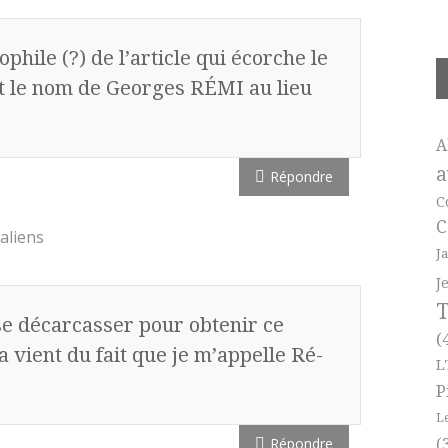
ophile (?) de l’article qui écorche le
t le nom de Georges RÉMI au lieu
A
a
Répondre
C
C
aliens
J
J
T
 se décarcasser pour obtenir ce
(
vient du fait que je m’appelle Ré-
L
P
L
Répondre
(