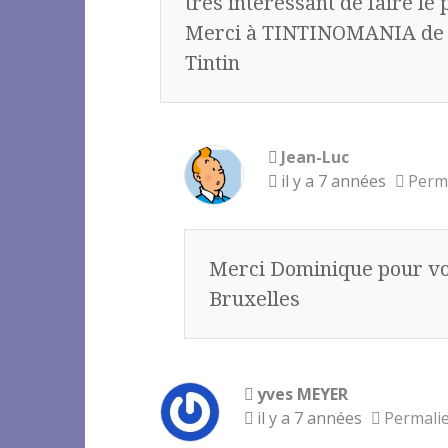
très intéressant de faire le
Merci à TINTINOMANIA de no
Tintin
Jean-Luc
il y a 7 années
Perm
Merci Dominique pour vo
Bruxelles
yves MEYER
il y a 7 années
Permali