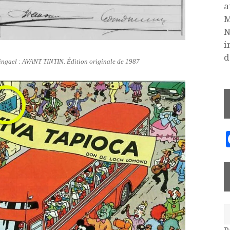
a
M
N
i
d
ingael : AVANT TINTIN. Édition originale de 1987