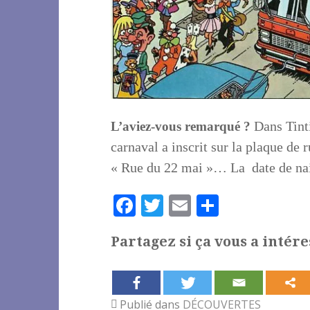
Dans Tinti
L’aviez-vous remarqué ?
carnaval a inscrit sur la plaque de 
« Rue du 22 mai »… La date de nai
F
T
E
P
a
w
m
a
Partagez si ça vous a intére
c
it
ai
rt
e
te
l
a
b
r
g
Publié dans
DÉCOUVERTES