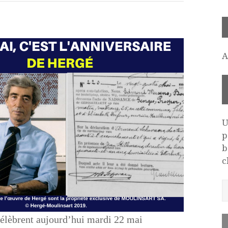
A
U
p
b
c
célèbrent aujourd’hui mardi 22 mai