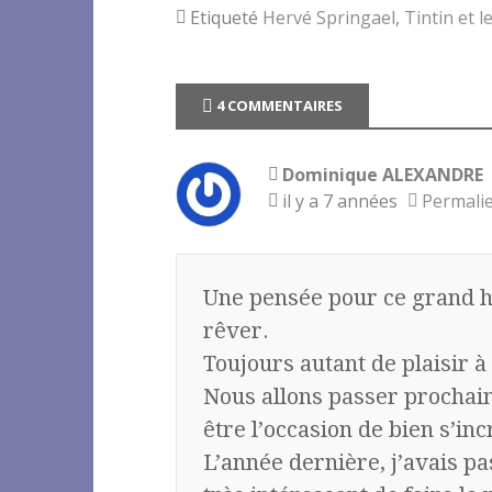
o
e
Etiqueté
Hervé Springael
,
Tintin et l
o
r
k
4 COMMENTAIRES
Dominique ALEXANDRE
il y a 7 années
Permali
Une pensée pour ce grand h
rêver.
Toujours autant de plaisir 
Nous allons passer prochain
être l’occasion de bien s’in
L’année dernière, j’avais pa