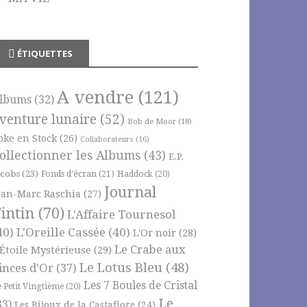
ÉTIQUETTES
A vendre
(121)
lbums
(32)
venture lunaire
(52)
Bob de Moor
(18)
oke en Stock
(26)
Collaborateurs
(16)
ollectionner les Albums
(43)
E.P.
acobs
(23)
Fonds d'écran
(21)
Haddock
(20)
Journal
ean-Marc Raschia
(27)
intin
(70)
L'Affaire Tournesol
40)
L'Oreille Cassée
(40)
L'Or noir
(28)
Le Crabe aux
'Étoile Mystérieuse
(29)
Le Lotus Bleu
(48)
inces d'Or
(37)
Les 7 Boules de Cristal
e Petit Vingtième
(20)
Le
33)
Les Bijoux de la Castafiore
(24)