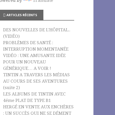
owered by
Translate
o
e
k
C
ARTICLES RÉCENTS
h
a
DES NOUVELLES DE L’HÔPITAL..
n
(VIDÉO)
n
PROBLÈMES DE SANTÉ :
INTERRUPTION MOMENTANÉE
el
VIDÉO : UNE AMUSANTE IDÉE
POUR UN NOUVEAU
GÉNÉRIQUE… A VOIR !
TINTIN A TRAVERS LES MÉDIAS
AU COURS DE SES AVENTURES
(suite 2)
LES ALBUMS DE TINTIN AVEC
4éme PLAT DE TYPE B1
HERGÉ EN VENTE AUX ENCHÈRES
: UN SUCCÈS QUI NE SE DÉMENT