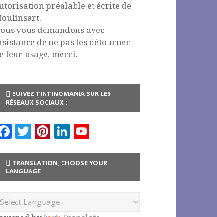
utorisation préalable et écrite de
oulinsart.
ous vous demandons avec
nsistance de ne pas les détourner
e leur usage, merci.
SUIVEZ TINTINOMANIA SUR LES
RÉSEAUX SOCIAUX :
F
T
Pi
Li
Y
a
w
n
n
o
c
it
te
k
u
TRANSLATION, CHOOSE YOUR
LANGUAGE
e
te
r
e
T
b
r
es
dI
u
o
t
n
b