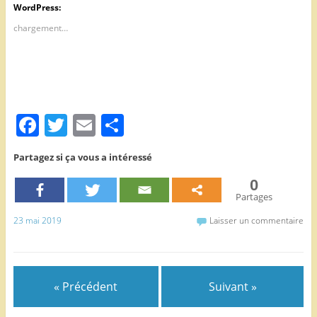
WordPress:
chargement…
F
T
E
P
a
w
m
ar
Partagez si ça vous a intéressé
c
itt
ai
ta
0
e
er
l
g
Partages
b
er
23 mai 2019
Laisser un commentaire
o
o
k
« Précédent
Suivant »