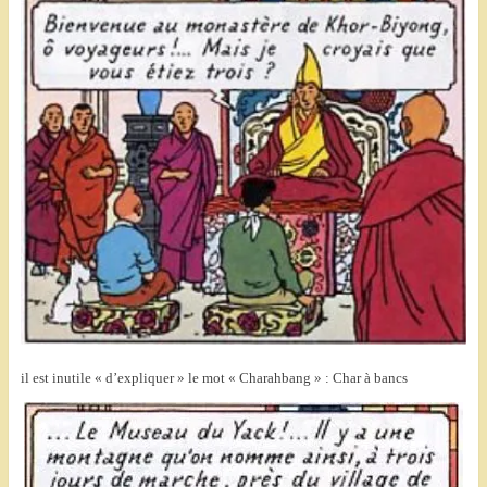
il est inutile « d’expliquer » le mot « Charahbang » : Char à bancs