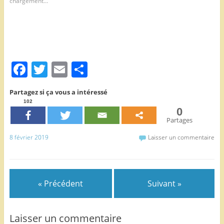
chargement…
F
T
E
P
a
w
m
ar
Partagez si ça vous a intéressé
c
itt
ai
ta
102
0
e
er
l
g
Partages
b
er
8 février 2019
Laisser un commentaire
o
o
k
« Précédent
Suivant »
Laisser un commentaire