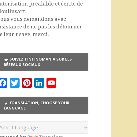
utorisation préalable et écrite de
oulinsart.
ous vous demandons avec
nsistance de ne pas les détourner
e leur usage, merci.
SUIVEZ TINTINOMANIA SUR LES
RÉSEAUX SOCIAUX :
F
T
Pi
Li
Y
a
w
n
n
o
c
it
te
k
u
TRANSLATION, CHOOSE YOUR
LANGUAGE
e
te
r
e
T
b
r
es
dI
u
o
t
n
b