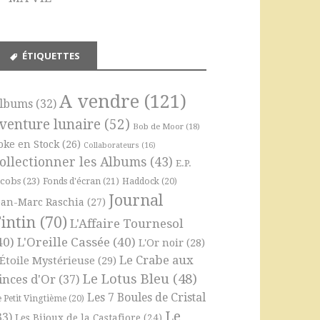
ÉTIQUETTES
A vendre
(121)
lbums
(32)
venture lunaire
(52)
Bob de Moor
(18)
oke en Stock
(26)
Collaborateurs
(16)
ollectionner les Albums
(43)
E.P.
acobs
(23)
Fonds d'écran
(21)
Haddock
(20)
Journal
ean-Marc Raschia
(27)
intin
(70)
L'Affaire Tournesol
40)
L'Oreille Cassée
(40)
L'Or noir
(28)
Le Crabe aux
'Étoile Mystérieuse
(29)
Le Lotus Bleu
(48)
inces d'Or
(37)
Les 7 Boules de Cristal
e Petit Vingtième
(20)
Le
33)
Les Bijoux de la Castafiore
(24)