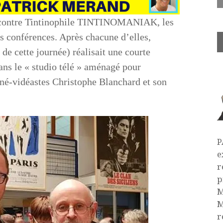
encontre Tintinophile TINTINOMANIAK, les
rs conférences. Après chacune d’elles,
e cette journée) réalisait une courte
ans le « studio télé » aménagé pour
iné-vidéastes Christophe Blanchard et son
P
e
r
p
M
M
r