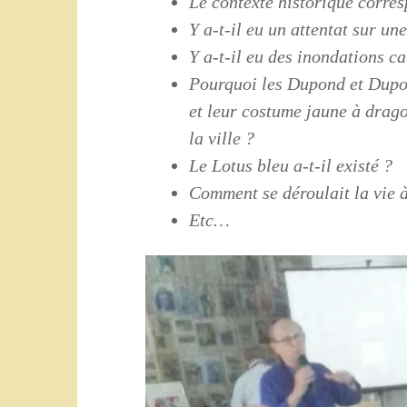
Le contexte historique corres
Y a-t-il eu un attentat sur un
Y a-t-il eu des inondations c
Pourquoi les Dupond et Dupon
et leur costume jaune à drago
la ville ?
Le Lotus bleu a-t-il existé ?
Comment se déroulait la vie 
Etc…