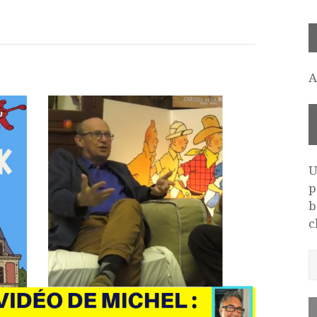
A
U
p
b
c