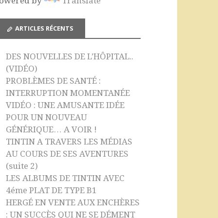
owered by
Translate
o
e
k
C
ARTICLES RÉCENTS
h
a
DES NOUVELLES DE L’HÔPITAL..
n
(VIDÉO)
n
PROBLÈMES DE SANTÉ :
INTERRUPTION MOMENTANÉE
el
VIDÉO : UNE AMUSANTE IDÉE
POUR UN NOUVEAU
GÉNÉRIQUE… A VOIR !
TINTIN A TRAVERS LES MÉDIAS
AU COURS DE SES AVENTURES
(suite 2)
LES ALBUMS DE TINTIN AVEC
4éme PLAT DE TYPE B1
HERGÉ EN VENTE AUX ENCHÈRES
: UN SUCCÈS QUI NE SE DÉMENT