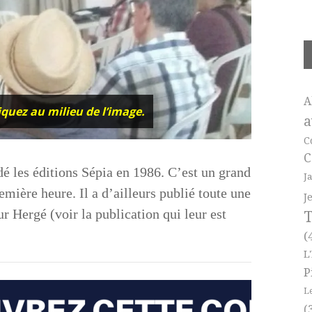
A
liquez au milieu de l’image.
a
C
C
dé les éditions Sépia en 1986. C’est un grand
J
emière heure. Il a d’ailleurs publié toute une
J
r Hergé (voir la publication qui leur est
T
(
L
P
L
(