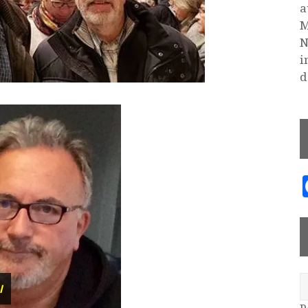
a
M
N
i
d
l