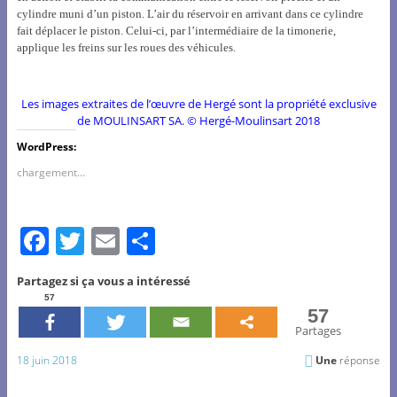
cylindre muni d’un piston. L’air du réservoir en arrivant dans ce cylindre
fait déplacer le piston. Celui-ci, par l’intermédiaire de la timonerie,
applique les freins sur les roues des véhicules.
Les images extraites de l’œuvre de Hergé sont la propriété exclusive
de MOULINSART SA. © Hergé-Moulinsart 2018
WordPress:
chargement…
F
T
E
P
a
w
m
ar
Partagez si ça vous a intéressé
c
itt
ai
ta
57
57
e
er
l
g
Partages
b
er
18 juin 2018
Une
réponse
o