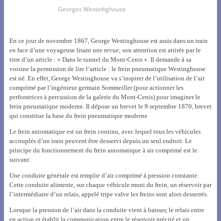
Georges Westinhghouse
En ce jour de novembre 1867, George Westinghouse est assis dans un train
en face d’une voyageuse lisant une revue; son attention est attirée par le
titre d’un article : « Dans le tunnel du Mont-Cenis ». Il demande à sa
voisine la permission de lire l’article : le frein pneumatique Westinghouse
est né. En effet, George Westinghouse va s’inspirer de l’utilisation de l’air
comprimé par l’ingénieur germain Sommeiller (pour actionner les
perforatrices à percussion de la galerie du Mont-Cenis) pour imaginer le
frein pneumatique moderne. Il dépose un brevet le 9 septembre 1870, brevet
qui constitue la base du frein pneumatique moderne
Le frein automatique est un frein continu, avec lequel tous les véhicules
accouplés d’un train peuvent être desservi depuis un seul endroit. Le
principe du fonctionnement du frein automatique à air comprimé est le
suivant:
Une conduite générale est remplie d’air comprimé à pression constante.
Cette conduite alimente, sur chaque véhicule muni du frein, un réservoir par
l’intermédiaire d’un relais, appelé tripe valve les freins sont alors desserrés.
Lorsque la pression de l’air dans la conduite vient à baisser, le relais entre
en action et établit la communication entre le réservoir précité et un