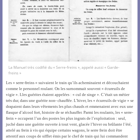
La Manuel très codifié du « Serre-freins », appelé aussi « Garde-
freins »
Les « serre-freins » suivaient le train qu’ils acheminaient et découchaient
comme le personnel roulant. On les surnommait souvent « écureuils de
vigie ». Lles guérites étaient appelées : « cul de singe ». C’était un métier
très dur, dans une guérite non- chauffée. L’hiver, les « écureuils de vigie » se
drapaient dans leurs vêtements les plus chauds et emmenaient avec eux une
flasque d’alcool fort, histoire de se réchauffer. Parmi les roulants, les « serre-
frein » occupent l’un des postes les plus ingrats de l’exploitation : seul,
juché dans une guérite ouverte à tout vent, glacée l’hiver ou brûlante l’été,
attelé au frein à vis qui équipe certains wagons, le serre frein doit être
attentif aux coups de sifflet émis par le chef de train qui lui commandent