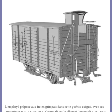
L’employé préposé aux freins grimpait dans cette guérite exiguë, avec ses
couvertures et son « panier », s’asseyait sur le siège et demeurait ainsi, sans