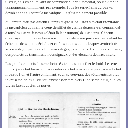
C’était, on s’en doute, afin de commander l’arrêt immédiat, pour éviter un
tamponnement imminent, par exemple. Tous les serre-freins du convoi
devaient donc « serrer la mécanique » le plus rapidement possible.
Si l’arrêt n’était pas obtenu à temps et que la collision s’avérait inévitable,
le mécanicien donnait le coup de sifflet de grande détresse qui commandait
à tous les « serre-fesses » (c’était là leur surnom) de « sauter ». Chacun
d’eux ayant bloqué ses freins abandonnait alors son poste en descendant les
échelons de sa petite échelle et en faisant un saut boulé après avoir choisi,
si possible, un point de chute assez dégagé, en dehors des appareils de voie,
des potelets de transmission des signaux et des éléments de maçonnerie.
Les grands ennemis du serre-freins étaient le sommeil et le froid. Le serre-
freins qui s’était laissé aller à s’endormir était sévèrement puni, aussi luttait-
il contre l’un et l’autre en fumant, et en se couvrant des vêtements les plus
invraisemblables. C’est seulement assez tard, vers 1865 semble-t-il, que les
vigies furent dotées de portes.