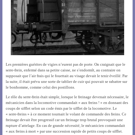
Les premières guérites de vigies n’eurent pas de porte. On craignait que le
serre-frein, enfermé dans sa petite caisse, ne s’endormît, au contraire on
supposait que l’air frais qui le fouettait au visage devait le tenir éveillé. Par
la suite, il était prévu une sorte de tablier de cuir qui pouvait se rabattre sur
le bonhomme, comme celui des postillons.
Le rôle du serre-frein était simple, lorsque le freinage devenait nécessaire, le
mécanicien dans la locomotive commandait « aux freins ! » en donnant des
coups de sifflet selon un code émis par le sifflet de la locomotive. Le
« serre-freins » à ce moment tournait le volant de commande des freins. Ce
freinage devait être progressif car un freinage trop brutal provoquait une
rupture d’attelage. En cas de grande nécessité, le mécanicien commandait
« aux freins à mort » par une succession rapide de petits coups de sifflet.