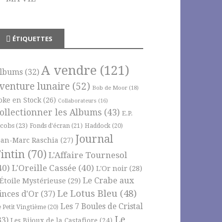
ÉTIQUETTES
A vendre
(121)
lbums
(32)
venture lunaire
(52)
Bob de Moor
(18)
oke en Stock
(26)
Collaborateurs
(16)
ollectionner les Albums
(43)
E.P.
acobs
(23)
Fonds d'écran
(21)
Haddock
(20)
Journal
ean-Marc Raschia
(27)
intin
(70)
L'Affaire Tournesol
40)
L'Oreille Cassée
(40)
L'Or noir
(28)
Le Crabe aux
'Étoile Mystérieuse
(29)
Le Lotus Bleu
(48)
inces d'Or
(37)
Les 7 Boules de Cristal
e Petit Vingtième
(20)
Le
33)
Les Bijoux de la Castafiore
(24)