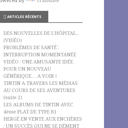
owered by
Translate
o
e
k
C
ARTICLES RÉCENTS
h
a
DES NOUVELLES DE L’HÔPITAL..
n
(VIDÉO)
n
PROBLÈMES DE SANTÉ :
INTERRUPTION MOMENTANÉE
el
VIDÉO : UNE AMUSANTE IDÉE
POUR UN NOUVEAU
GÉNÉRIQUE… A VOIR !
TINTIN A TRAVERS LES MÉDIAS
AU COURS DE SES AVENTURES
(suite 2)
LES ALBUMS DE TINTIN AVEC
4éme PLAT DE TYPE B1
HERGÉ EN VENTE AUX ENCHÈRES
: UN SUCCÈS QUI NE SE DÉMENT