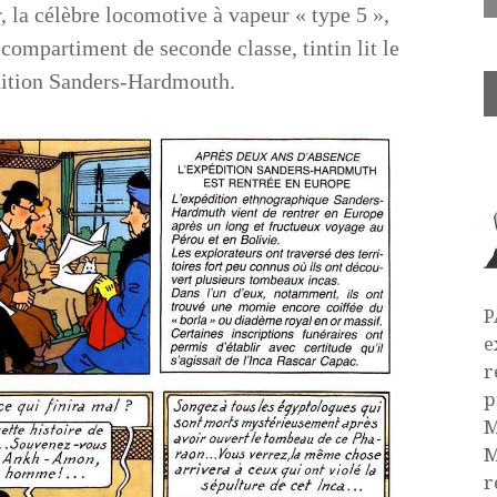
 la célèbre locomotive à vapeur « type 5 »,
compartiment de seconde classe, tintin lit le
édition Sanders-Hardmouth.
P
e
r
p
M
M
r