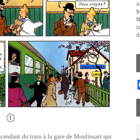
a
M
N
i
d
cendant du train à la gare de Moulinsart qui