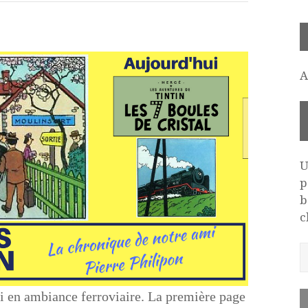
A
U
p
b
c
ci en ambiance ferroviaire. La première page