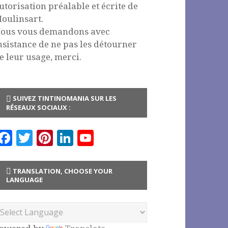
utorisation préalable et écrite de
oulinsart.
ous vous demandons avec
nsistance de ne pas les détourner
e leur usage, merci.
SUIVEZ TINTINOMANIA SUR LES
RÉSEAUX SOCIAUX :
F
T
Pi
Li
Y
a
w
n
n
o
c
it
te
k
u
TRANSLATION, CHOOSE YOUR
LANGUAGE
e
te
r
e
T
b
r
es
dI
u
o
t
n
b