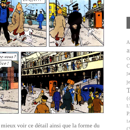
A
a
C
C
J
J
T
(
L
P
L
mieux voir ce détail ainsi que la forme du
(