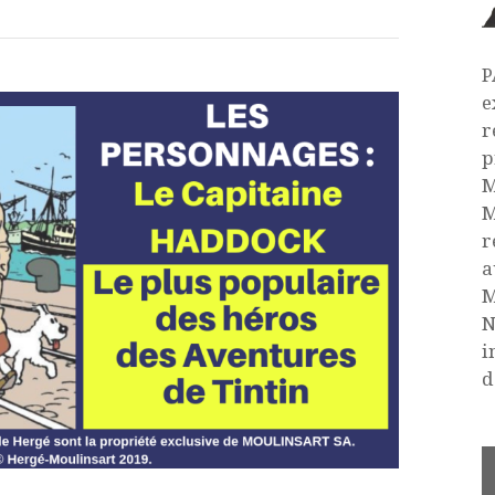
P
e
r
p
M
M
r
a
M
N
i
d