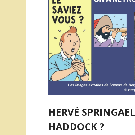
o
e
o
r
k
HERVÉ SPRINGAEL
HADDOCK ?