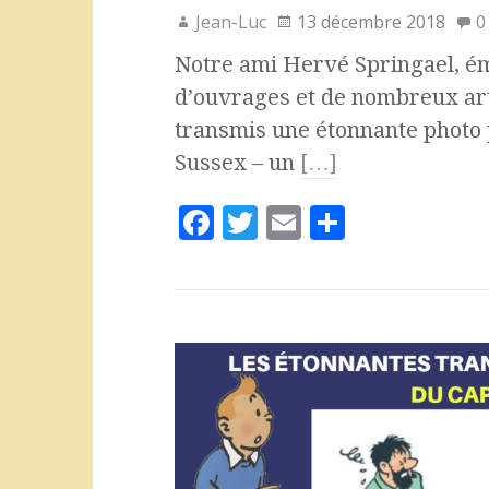
Jean-Luc
13 décembre 2018
0
Notre ami Hervé Springael, ém
d’ouvrages et de nombreux art
transmis une étonnante photo p
Sussex – un
[…]
F
T
E
P
a
w
m
a
c
it
ai
rt
e
te
l
a
b
r
g
o
e
o
r
k