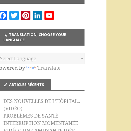
F
T
Pi
Li
Y
a
w
n
n
o
c
it
te
k
u
TRANSLATION, CHOOSE YOUR
LANGUAGE
e
te
r
e
T
b
r
es
dI
u
o
t
n
b
owered by
Translate
o
e
k
C
ARTICLES RÉCENTS
h
a
DES NOUVELLES DE L’HÔPITAL..
n
(VIDÉO)
n
PROBLÈMES DE SANTÉ :
INTERRUPTION MOMENTANÉE
el
VIDÉO : UNE AMUSANTE IDÉE