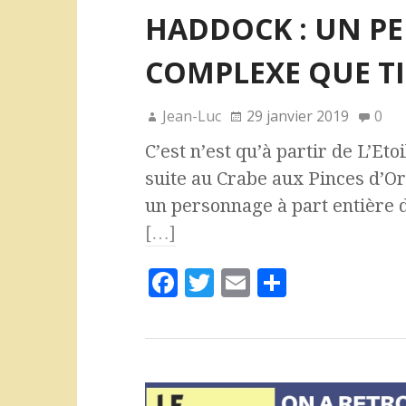
HADDOCK : UN P
COMPLEXE QUE T
Jean-Luc
29 janvier 2019
0
C’est n’est qu’à partir de L’Eto
suite au Crabe aux Pinces d’O
un personnage à part entière 
[…]
F
T
E
P
a
w
m
a
c
it
ai
rt
e
te
l
a
b
r
g