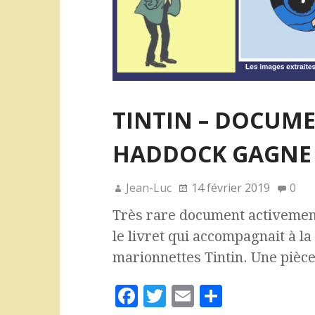
TINTIN – DOCUME
HADDOCK GAGNE 
Jean-Luc
14 février 2019
0
Très rare document activement
le livret qui accompagnait à la
marionnettes Tintin. Une pièce
F
T
E
P