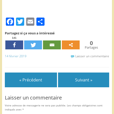
F
T
E
P
a
w
m
ar
Partagez si ça vous a intéressé
c
itt
ai
ta
141
0
e
er
l
g
Partages
b
er
14 février 2019
Laisser un commentaire
o
o
k
« Précédent
Suivant »
Laisser un commentaire
Votre adresse de messagerie ne sera pas publiée.
Les champs obligatoires sont
indiqués avec
*