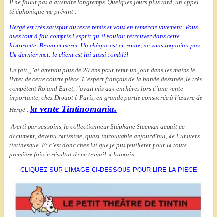
Il ne fallut pas à attendre longtemps. Quelques jours plus tard, un appel
téléphonique me prévint :
Hergé est très satisfait du texte remis et vous en remercie vivement. Vous
avez tout à fait compris l’esprit qu’il voulait retrouver dans cette
historiette. Bravo et merci. Un chèque est en route, ne vous inquiétez pas…
Un dernier mot: le client est lui aussi comblé!
En fait, j’ai attendu plus de 20 ans pour tenir un jour dans les mains le
livret de cette courte pièce. L’expert français de la bande dessinée, le très
compétent Roland Buret, l’avait mis aux enchères lors d’une vente
importante, chez Drouot à Paris, en grande partie consacrée à l’œuvre de
la vente Tintinomania.
Hergé :
Averti par ses soins, le collectionneur Stéphane Steeman acquit ce
document, devenu rarissime, quasi introuvable aujourd’hui, de l’univers
tintinesque. Et c’est donc chez lui que je pus feuilleter pour la toute
première fois le résultat de ce travail si lointain.
CLIQUEZ SUR L’IMAGE CI-DESSOUS POUR LIRE LA PIECE